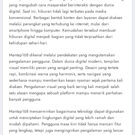
yang mengubah cara masyarakat berinteraksi dengan dunia
digital. Saat ini, hiburan tidak lagi terbatas pada media
konvensional. Berbagai bentuk konten dan layanan dapat diakses
melalui perangkat yang terhubung ke internet, mulai dari
smartphone hingga komputer. Kemudahan tersebut membuat
hiburan digital menjadi bagian yang tidak terpisahkan dari
kehidupan sehari-hari.
Mantap168 dikenal melalui pendekatan yang mengutamakan
pengalaman pengguna. Dalam dunia digital modern, tampilan
visual memiliki peran yang sangat penting. Desain yang tertata
rapi, kombinasi warna yang harmonis, serta navigasi yang
sederhana mampu memberikan kesan nyaman sejak pertama kali
diakses. Pengalaman visual yang baik sering kali menjadi salah
satu alasan mengapa sebuah platform mampu menarik perhatian
banyak pengguna.
Mantap168 mencerminkan bagaimana teknologi dapat digunakan
untuk menciptakan lingkungan digital yang lebih ramah dan
mudah dipahami. Pengguna masa kini tidak hanya mencari fitur
yang lengkap, tetapi juga menginginkan pengalaman yang lancar