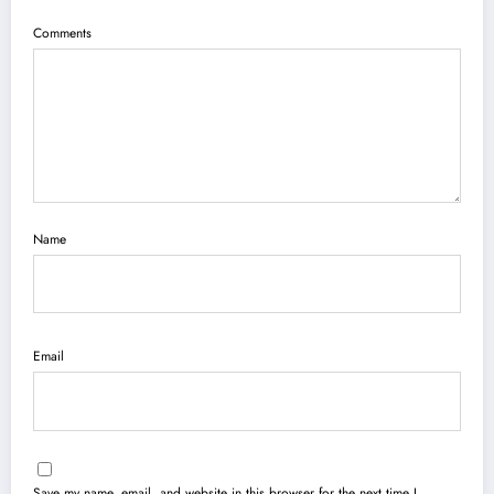
Comments
Name
Email
Save my name, email, and website in this browser for the next time I