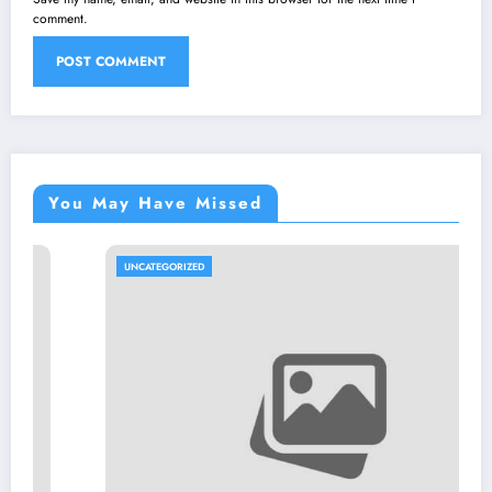
comment.
You May Have Missed
UNCATEGORIZED