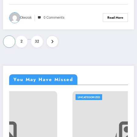
Okezak
0 Comments
Read More
Posts
…
1
2
32
pagination
You May Have Missed
UNCATEGORIZED