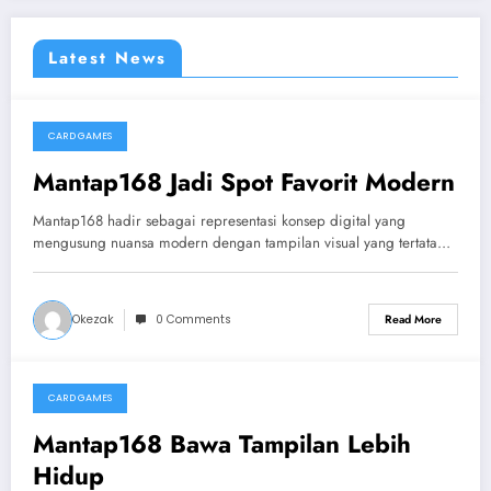
Latest News
CARD GAMES
August 5, 2026
Mantap168 Jadi Spot Favorit Modern
Mantap168 hadir sebagai representasi konsep digital yang
mengusung nuansa modern dengan tampilan visual yang tertata…
Okezak
0 Comments
Read More
CARD GAMES
August 4, 2026
Mantap168 Bawa Tampilan Lebih
Hidup