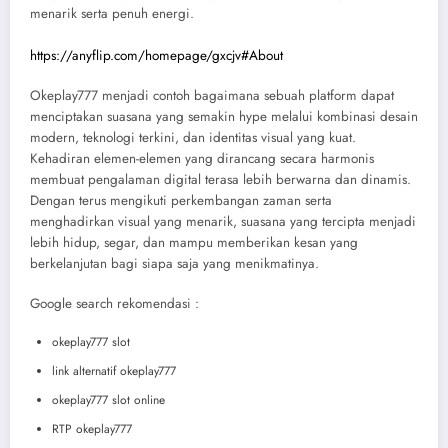
menarik serta penuh energi.
https://anyflip.com/homepage/gxcjv#About
Okeplay777 menjadi contoh bagaimana sebuah platform dapat
menciptakan suasana yang semakin hype melalui kombinasi desain
modern, teknologi terkini, dan identitas visual yang kuat.
Kehadiran elemen-elemen yang dirancang secara harmonis
membuat pengalaman digital terasa lebih berwarna dan dinamis.
Dengan terus mengikuti perkembangan zaman serta
menghadirkan visual yang menarik, suasana yang tercipta menjadi
lebih hidup, segar, dan mampu memberikan kesan yang
berkelanjutan bagi siapa saja yang menikmatinya.
Google search rekomendasi :
okeplay777 slot
link alternatif okeplay777
okeplay777 slot online
RTP okeplay777