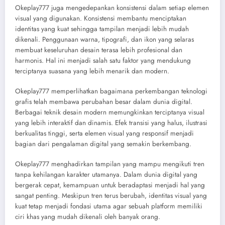
Okeplay777 juga mengedepankan konsistensi dalam setiap elemen
visual yang digunakan. Konsistensi membantu menciptakan
identitas yang kuat sehingga tampilan menjadi lebih mudah
dikenali. Penggunaan warna, tipografi, dan ikon yang selaras
membuat keseluruhan desain terasa lebih profesional dan
harmonis. Hal ini menjadi salah satu faktor yang mendukung
terciptanya suasana yang lebih menarik dan modern.
Okeplay777 memperlihatkan bagaimana perkembangan teknologi
grafis telah membawa perubahan besar dalam dunia digital.
Berbagai teknik desain modern memungkinkan terciptanya visual
yang lebih interaktif dan dinamis. Efek transisi yang halus, ilustrasi
berkualitas tinggi, serta elemen visual yang responsif menjadi
bagian dari pengalaman digital yang semakin berkembang.
Okeplay777 menghadirkan tampilan yang mampu mengikuti tren
tanpa kehilangan karakter utamanya. Dalam dunia digital yang
bergerak cepat, kemampuan untuk beradaptasi menjadi hal yang
sangat penting. Meskipun tren terus berubah, identitas visual yang
kuat tetap menjadi fondasi utama agar sebuah platform memiliki
ciri khas yang mudah dikenali oleh banyak orang.