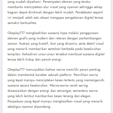
yang mudah dipahami. Penempatan elemen yang teratur
membantu menciptakan alur visual yang nyaman sehingga setiap
bagian dapat dinikmati dengan lebih mudah. Pendekatan seperti
ini menjadi salah satu alasan mengapa pengalaman digital terasa
semakin berkualitas.
Okeplay777 menghadirkan suasana hype melalui penggunaan
elemen grafis yang modern dan relevan dengan perkembangan
zaman. Ilustrasi yang kreatif, ikon yang dinamis, serta detail visual
yang menarik memberikan sentuhan berbeda pada keseluruhan
tampilan. Kehadiran unsur-unsur tersebut membuat suasana digital
terasa lebih hidup dan penuh energi.
Okeplay777 menunjukkan bahwa warna memiliki peran penting
dalam membentuk karakter sebuah platform. Pemilihan warna
yang tepat mampu menciptakan kesan tertentu yang memengaruhi
suasana secara keseluruhan. Warna-warna cerah sering
diasosiasikan dengan energi dan semangat, sementara warna
yang lebih lembut memberikan kesan tenang dan elegan.
Perpaduan yang tepat mampu menghasilkan visual yang menarik
sekaligus nyaman dipandang.