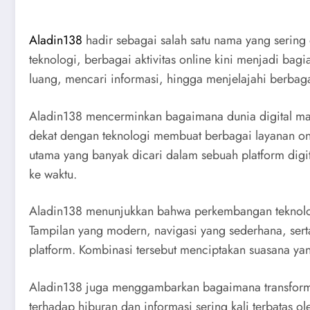
Aladin138
hadir sebagai salah satu nama yang sering
teknologi, berbagai aktivitas online kini menjadi bag
luang, mencari informasi, hingga menjelajahi berbaga
Aladin138 mencerminkan bagaimana dunia digital ma
dekat dengan teknologi membuat berbagai layanan o
utama yang banyak dicari dalam sebuah platform digit
ke waktu.
Aladin138 menunjukkan bahwa perkembangan teknologi
Tampilan yang modern, navigasi yang sederhana, ser
platform. Kombinasi tersebut menciptakan suasana yan
Aladin138 juga menggambarkan bagaimana transformasi
terhadap hiburan dan informasi sering kali terbatas o