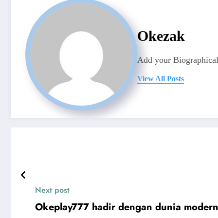
Okezak
Add your Biographical
View All Posts
Next post
Okeplay777 hadir dengan dunia moder