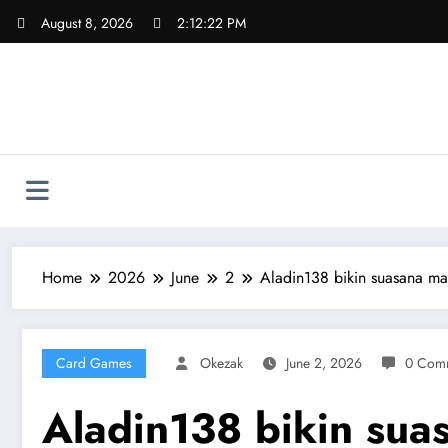
Skip
August 8, 2026
2:12:23 PM
to
content
Home
2026
June
2
Aladin138 bikin suasana ma
Card Games
Okezak
June 2, 2026
0 Com
Aladin138 bikin sua