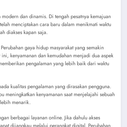
n modern dan dinamis. Di tengah pesatnya kemajuan
al telah menciptakan cara baru dalam menikmati waktu
ah diakses kapan saja.
 Perubahan gaya hidup masyarakat yang semakin
at ini, kenyamanan dan kemudahan menjadi dua aspek
k memberikan pengalaman yang lebih baik dari waktu
pada kualitas pengalaman yang dirasakan pengguna.
mpu meningkatkan kenyamanan saat menjelajahi sebuah
lebih menarik.
an berbagai layanan online. Jika dahulu akses
dapat dijangkau melalui perangkat digital. Perubahan