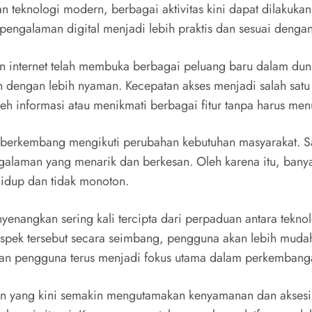
 teknologi modern, berbagai aktivitas kini dapat dilakuka
t pengalaman digital menjadi lebih praktis dan sesuai denga
ernet telah membuka berbagai peluang baru dalam dunia d
engan lebih nyaman. Kecepatan akses menjadi salah satu 
 informasi atau menikmati berbagai fitur tanpa harus menu
us berkembang mengikuti perubahan kebutuhan masyarakat. S
ngalaman yang menarik dan berkesan. Oleh karena itu, ban
h hidup dan tidak monoton.
angkan sering kali tercipta dari perpaduan antara tekno
ek tersebut secara seimbang, pengguna akan lebih mudah m
man pengguna terus menjadi fokus utama dalam perkembangan
n yang kini semakin mengutamakan kenyamanan dan aksesib