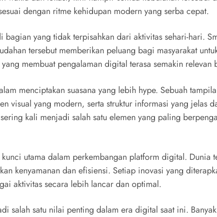
 sesuai dengan ritme kehidupan modern yang serba cepat.
 bagian yang tidak terpisahkan dari aktivitas sehari-hari. 
udahan tersebut memberikan peluang bagi masyarakat untuk 
h yang membuat pengalaman digital terasa semakin relevan 
 dalam menciptakan suasana yang lebih hype. Sebuah tamp
emen visual yang modern, serta struktur informasi yang jel
ual sering kali menjadi salah satu elemen yang paling berp
unci utama dalam perkembangan platform digital. Dunia t
an kenyamanan dan efisiensi. Setiap inovasi yang diterap
i aktivitas secara lebih lancar dan optimal.
i salah satu nilai penting dalam era digital saat ini. Ban