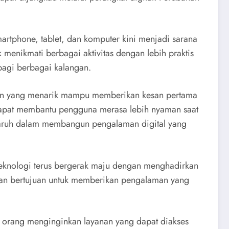
Smartphone, tablet, dan komputer kini menjadi sarana
menikmati berbagai aktivitas dengan lebih praktis
bagi berbagai kalangan.
ilan yang menarik mampu memberikan kesan pertama
as dapat membantu pengguna merasa lebih nyaman saat
engaruh dalam membangun pengalaman digital yang
eknologi terus bergerak maju dengan menghadirkan
kan bertujuan untuk memberikan pengalaman yang
yak orang menginginkan layanan yang dapat diakses