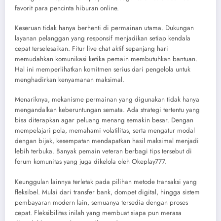
favorit para pencinta hiburan online.
Keseruan tidak hanya berhenti di permainan utama. Dukungan
layanan pelanggan yang responsif menjadikan setiap kendala
cepat terselesaikan. Fitur live chat aktif sepanjang hari
memudahkan komunikasi ketika pemain membutuhkan bantuan.
Hal ini memperlihatkan komitmen serius dari pengelola untuk
menghadirkan kenyamanan maksimal.
Menariknya, mekanisme permainan yang digunakan tidak hanya
mengandalkan keberuntungan semata. Ada strategi tertentu yang
bisa diterapkan agar peluang menang semakin besar. Dengan
mempelajari pola, memahami volatilitas, serta mengatur modal
dengan bijak, kesempatan mendapatkan hasil maksimal menjadi
lebih terbuka. Banyak pemain veteran berbagi tips tersebut di
forum komunitas yang juga dikelola oleh Okeplay777.
Keunggulan lainnya terletak pada pilihan metode transaksi yang
fleksibel. Mulai dari transfer bank, dompet digital, hingga sistem
pembayaran modern lain, semuanya tersedia dengan proses
cepat. Fleksibilitas inilah yang membuat siapa pun merasa