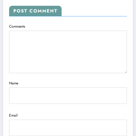
POST COMMENT
Comments
Name
Email