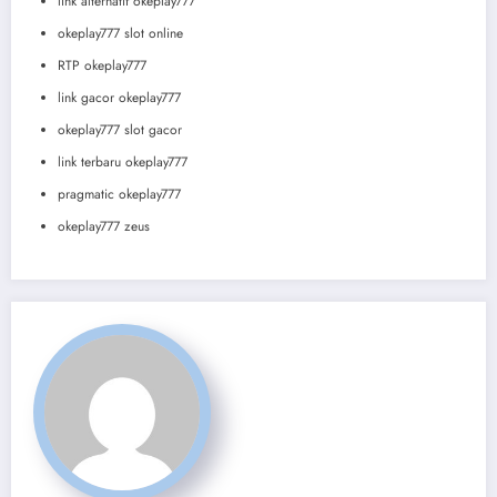
link alternatif okeplay777
okeplay777 slot online
RTP okeplay777
link gacor okeplay777
okeplay777 slot gacor
link terbaru okeplay777
pragmatic okeplay777
okeplay777 zeus