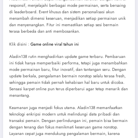
responsif, menjelajahi berbagai mode permainan, serta bersaing
di leaderboard. Event khusus dan sistem personalisasi akun
menambah dimensi keseruan, menjadikan setiap permainan unik
dan menyenangkan. Fitur ini memastikan setiap sesi bermain
terasa berbeda dan anti membosankan.
Klik disini :
Game online viral tahun ini
Aladin138 rutin menghadirkan update game terbaru. Pembaruan
ini tidak hanya memperbaiki performa, tetapi juga menambahkan
mode permainan baru, fitur inovatif, dan tantangan seru. Dengan
update berkala, pengalaman bermain nonstop selalu terasa fresh,
sehingga pemain tidak pernah kehabisan hal baru untuk dicoba.
Sensasi karpet online pun terus diperbarui agar tetap menarik dan
menantang.
Keamanan juga menjadi fokus utama. Aladin138 memanfaatkan
teknologi enkripsi modern untuk melindungi data pribadi dan
transaksi pemain. Dengan perlindungan ini, pemain bisa bermain
dengan tenang dan fokus menikmati keseruan game nonstop.
Layanan cepat juga mendukung pengalaman bermain, karena