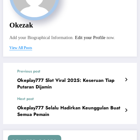
Okezak
Add your Biographical Information.
Edit your Profile
now.
View All Posts
Previous post
Okeplay777 Slot Viral 2025: Keseruan Tiap
Putaran Dijamin
Next post
Okeplay777 Selalu Hadirkan Keunggulan Buat
Semua Pemain