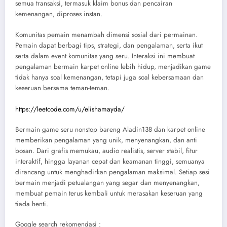
semua transaksi, termasuk klaim bonus dan pencairan
kemenangan, diproses instan.
Komunitas pemain menambah dimensi sosial dari permainan.
Pemain dapat berbagi tips, strategi, dan pengalaman, serta ikut
serta dalam event komunitas yang seru. Interaksi ini membuat
pengalaman bermain karpet online lebih hidup, menjadikan game
tidak hanya soal kemenangan, tetapi juga soal kebersamaan dan
keseruan bersama teman-teman.
https://leetcode.com/u/elishamayda/
Bermain game seru nonstop bareng Aladin138 dan karpet online
memberikan pengalaman yang unik, menyenangkan, dan anti
bosan. Dari grafis memukau, audio realistis, server stabil, fitur
interaktif, hingga layanan cepat dan keamanan tinggi, semuanya
dirancang untuk menghadirkan pengalaman maksimal. Setiap sesi
bermain menjadi petualangan yang segar dan menyenangkan,
membuat pemain terus kembali untuk merasakan keseruan yang
tiada henti.
Google search rekomendasi :