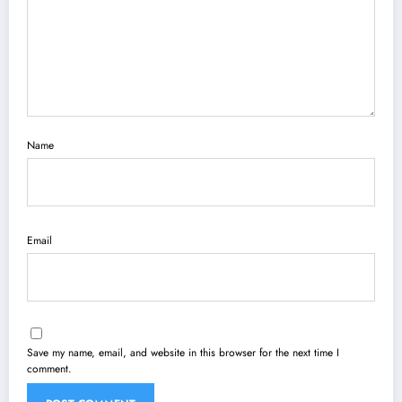
Name
Email
Save my name, email, and website in this browser for the next time I
comment.