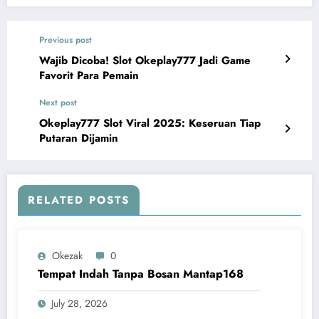
Previous post
Wajib Dicoba! Slot Okeplay777 Jadi Game
Favorit Para Pemain
Next post
Okeplay777 Slot Viral 2025: Keseruan Tiap
Putaran Dijamin
RELATED POSTS
Okezak
0
Tempat Indah Tanpa Bosan Mantap168
July 28, 2026