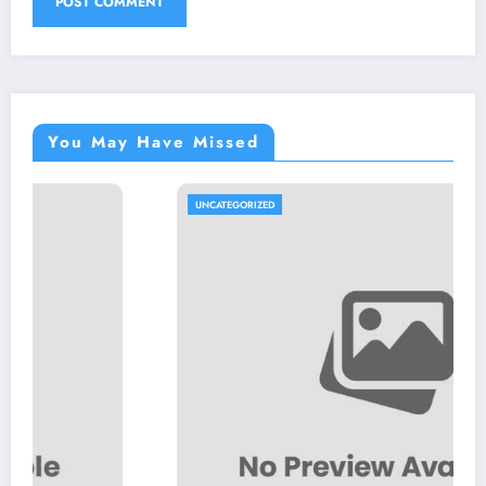
You May Have Missed
UNCATEGORIZED