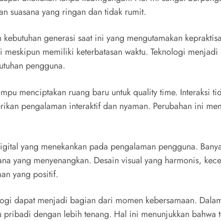
n suasana yang ringan dan tidak rumit.
 kebutuhan generasi saat ini yang mengutamakan kepraktis
 meskipun memiliki keterbatasan waktu. Teknologi menjadi 
butuhan pengguna.
u menciptakan ruang baru untuk quality time. Interaksi ti
erikan pengalaman interaktif dan nyaman. Perubahan ini mem
ital yang menekankan pada pengalaman pengguna. Banyak p
ana yang menyenangkan. Desain visual yang harmonis, kecep
n yang positif.
 dapat menjadi bagian dari momen kebersamaan. Dalam bany
pribadi dengan lebih tenang. Hal ini menunjukkan bahwa tekn