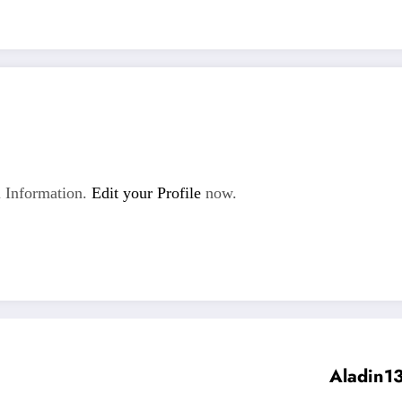
 Information.
Edit your Profile
now.
Aladin13