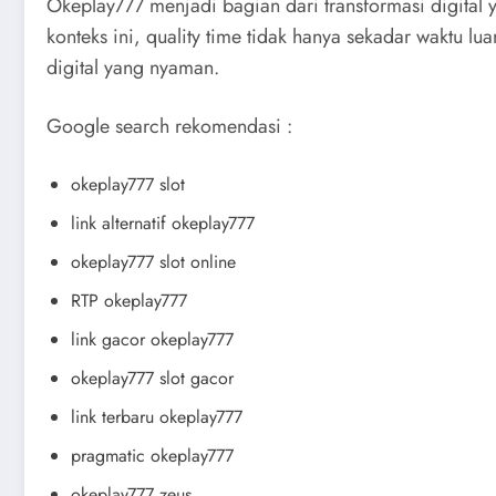
Okeplay777 menjadi bagian dari transformasi digital 
konteks ini, quality time tidak hanya sekadar waktu l
digital yang nyaman.
Google search rekomendasi :
okeplay777 slot
link alternatif okeplay777
okeplay777 slot online
RTP okeplay777
link gacor okeplay777
okeplay777 slot gacor
link terbaru okeplay777
pragmatic okeplay777
okeplay777 zeus