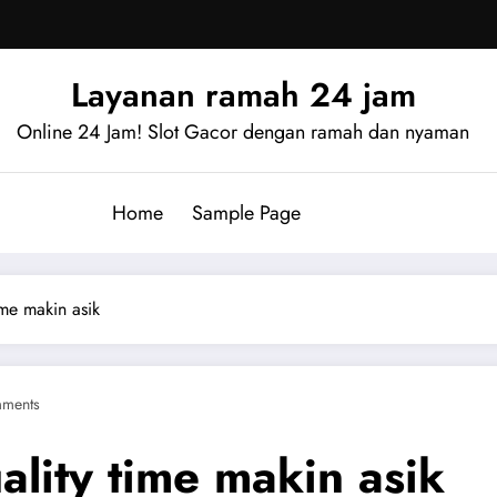
Layanan ramah 24 jam
Online 24 Jam! Slot Gacor dengan ramah dan nyaman
Home
Sample Page
ime makin asik
ments
lity time makin asik