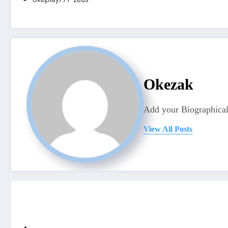
Okezak
Add your Biographical
View All Posts