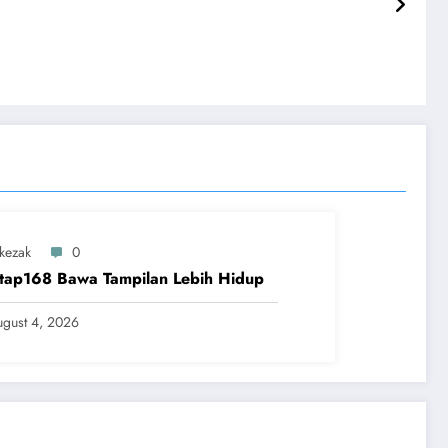
kezak
0
tap168 Bawa Tampilan Lebih Hidup
ugust 4, 2026