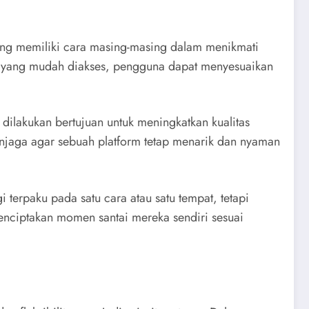
ang memiliki cara masing-masing dalam menikmati
m yang mudah diakses, pengguna dapat menyesuaikan
ilakukan bertujuan untuk meningkatkan kualitas
njaga agar sebuah platform tetap menarik dan nyaman
terpaku pada satu cara atau satu tempat, tetapi
enciptakan momen santai mereka sendiri sesuai