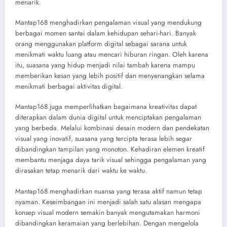
menarik.
Mantap168 menghadirkan pengalaman visual yang mendukung
berbagai momen santai dalam kehidupan sehari-hari. Banyak
orang menggunakan platform digital sebagai sarana untuk
menikmati waktu luang atau mencari hiburan ringan. Oleh karena
itu, suasana yang hidup menjadi nilai tambah karena mampu
memberikan kesan yang lebih positif dan menyenangkan selama
menikmati berbagai aktivitas digital.
Mantap168 juga memperlihatkan bagaimana kreativitas dapat
diterapkan dalam dunia digital untuk menciptakan pengalaman
yang berbeda. Melalui kombinasi desain modern dan pendekatan
visual yang inovatif, suasana yang tercipta terasa lebih segar
dibandingkan tampilan yang monoton. Kehadiran elemen kreatif
membantu menjaga daya tarik visual sehingga pengalaman yang
dirasakan tetap menarik dari waktu ke waktu.
Mantap168 menghadirkan nuansa yang terasa aktif namun tetap
nyaman. Keseimbangan ini menjadi salah satu alasan mengapa
konsep visual modern semakin banyak mengutamakan harmoni
dibandingkan keramaian yang berlebihan. Dengan mengelola