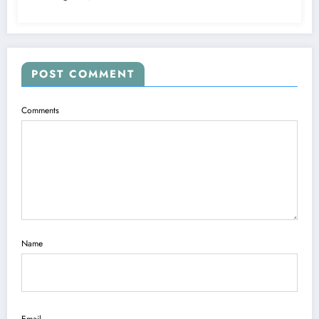
POST COMMENT
Comments
Name