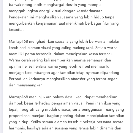
banyak orang lebih menghargai desain yang mampu
menggabungkan energi visual dengan kesederhanaan.
Pendekatan ini menghasilkan suasana yang lebih hidup tanpa
mengorbankan kenyamanan saat menikmati berbagai fitur yang
tersedia.
Mantap168 menghadirkan suasana yang lebih berwarna melalui
kombinasi elemen visual yang saling melengkapi. Setiap warna
memiliki peran tersendiri dalam menciptakan kesan tertentu.
Warna cerah sering kali memberikan nuansa semangat dan
optimisme, sementara warna yang lebih lembut membantu
menjaga keseimbangan agar tampilan tetap nyaman dipandang.
Perpaduan keduanya menghasilkan atmosfer yang terasa segar
dan menyenangkan.
Mantap168 menunjukkan bahwa detail kecil dapat memberikan
dampak besar terhadap pengalaman visual. Pemilihan ikon yang
tepat, tipografi yang mudah dibaca, serta penggunaan ruang yang
proporsional menjadi bagian penting dalam menciptakan tampilan
yang hidup. Ketika semua elemen tersebut bekerja bersama secara
harmonis, hasilnya adalah suasana yang terasa lebih dinamis dan