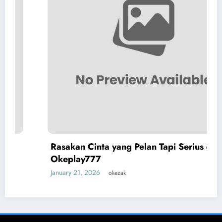
Rasakan Cinta yang Pelan Tapi Serius di
Okeplay777
January 21, 2026
okezak