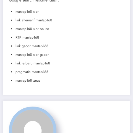
Google search rekomendasi :
mantap168 slot
link alternatif mantap168
mantap168 slot online
RTP mantap168
link gacor mantap168
mantap168 slot gacor
link terbaru mantap168
pragmatic mantap168
mantap168 zeus