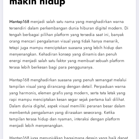
makin hidup
Mantap168
menjadi salah satu nama yang menghadirkan warna
tersendiri dalam perkembangan dunia hiburan digital modern. Di
tengah berbagai pilihan platform yang tersedia saat ini, banyak
orang mencari pengalaman visual yang tidak hanya menarik,
tetapi juga mampu menciptakan suasana yang lebih hidup dan
menyenangkan. Kehadiran konsep yang dinamis dan penuh
energi menjadi salah satu faktor yang membuat sebuah platform
terasa lebih berkesan bagi para penggunanya.
Mantap168 menghadirkan suasana yang penuh semangat melalui
tampilan visual yang dirancang dengan detail. Perpaduan warna
yang harmonis, elemen grafis yang modern, serta tata letak yang
rapi mampu menciptakan kesan segar sejak pertama kali dilihat.
Dalam dunia digital, aspek visual memiliki peranan besar dalam
membentuk pengalaman yang dirasakan seseorang. Ketika
tampilan terasa hidup dan nyaman, interaksi dengan platform
menjadi lebih menyenangkan.
Mantap168 juga menunjukkan bagaimana desain yang baik dapat