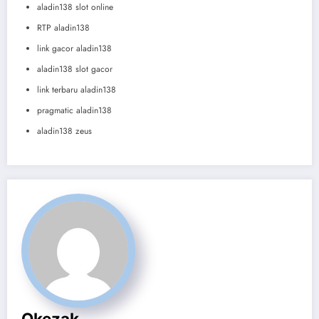
aladin138 slot online
RTP aladin138
link gacor aladin138
aladin138 slot gacor
link terbaru aladin138
pragmatic aladin138
aladin138 zeus
Okezak