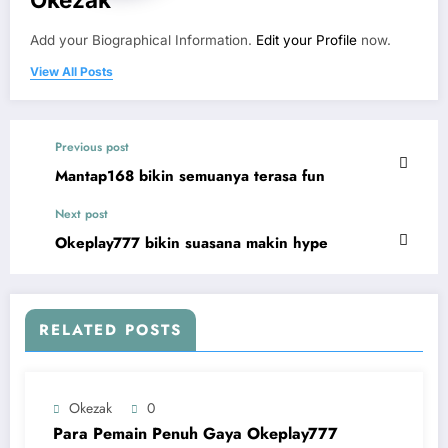
Add your Biographical Information.
Edit your Profile
now.
View All Posts
Previous post
Mantap168 bikin semuanya terasa fun
Next post
Okeplay777 bikin suasana makin hype
RELATED POSTS
Okezak
0
Para Pemain Penuh Gaya Okeplay777