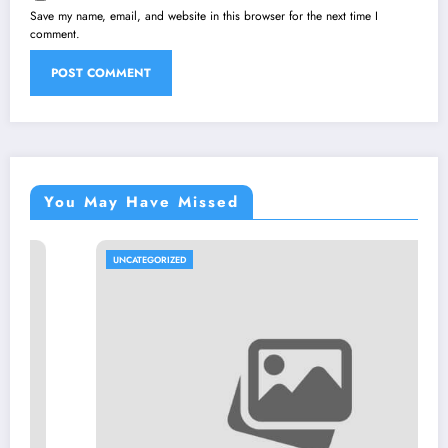
Save my name, email, and website in this browser for the next time I
comment.
You May Have Missed
UNCATEGORIZED