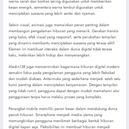
warna cerah dan kontras sering digunakan untuk memberikan
kesan energik, sementara warna lembut digunakan untuk
menciptakan suasana yang lebih santai dan nyaman.
Selain visual, animasi juga memainkan peran penting dalam
membangun pengalaman hiburan yang menarik. Gerakan transisi
yang halus, efek visual yang responsif, serta perubahan tampilan
yang dinamis membantu menciptakan suasana yang terasa aktif.
Elemen ini membuat interaksi dalam dunia digital tidak terasa
kaku, melainkan lebih hidup dan menyenangkan.
Aladin138 juga mencerminkan bagaimana hiburan digital modern
semakin fokus pada pengalaman pengguna yang lebih fleksibel
dan mudah diakses. Antarmuka yang sederhana menjadi salah satu
kunci penting dalam menciptakan kenyamanan. Dengan tampilan
yang tidak rumit, pengguna dapat dengan mudah memahami alur
penggunaan tanpa harus melalui proses yang kompleks.
Perangkat mobile memiliki peran besar dalam mendukung dunia
penuh hiburan. Smartphone menjadi media utama yang
memungkinkan pengguna menikmati berbagai bentuk hiburan
digital kapan saja. Fleksibilitas ini membuat hiburan menjadi