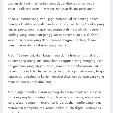
bagian dari rutinitas harian yang dapat diakses di berbagai
situasi, baik saat santai, istirahat, maupun dalam perjalanan.
Koneksi internet yang stabil juga menjadi faktor penting dalam
menjaga kualitas pengalaman hiburan digital. Tanpa koneksi yang
lancar, pengalaman dapat terganggu oleh masalah teknis seperti
loading yang lama atau gangguan pada tampilan visual. Oleh
karena itu, sistem yang stabil menjadi bagian penting dalam
menciptakan dunia hiburan yang nyaman.
Aladin138 menunjukkan bagaimana dunia hiburan digital terus
berkembang mengikuti kebutuhan pengguna yang menginginkan
pengalaman yang ringan, cepat, dan tidak membosankan. Dunia
penuh hiburan tidak hanya bergantung pada jumlah konten, tetapi
juga pada bagaimana konten tersebut disajikan dengan cara yang
menarik dan mudah dinikmati.
Audio juga memiliki peran penting dalam menciptakan suasana
hiburan yang lebih hidup. Musik latar yang dinamis, efek suara
yang sesuai dengan interaksi, serta perubahan audio yang halus
membantu memperkuat suasana dalam dunia digital. Kombinasi