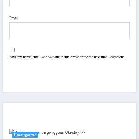
Email
Save my name, email, and website in this browser for the next time I comment.
You May Have Missed
Uncategorized