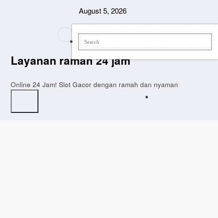
Skip
August 5, 2026
to
content
Layanan ramah 24 jam
Online 24 Jam! Slot Gacor dengan ramah dan nyaman