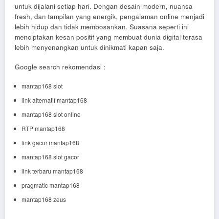
untuk dijalani setiap hari. Dengan desain modern, nuansa
fresh, dan tampilan yang energik, pengalaman online menjadi
lebih hidup dan tidak membosankan. Suasana seperti ini
menciptakan kesan positif yang membuat dunia digital terasa
lebih menyenangkan untuk dinikmati kapan saja.
Google search rekomendasi :
mantap168 slot
link alternatif mantap168
mantap168 slot online
RTP mantap168
link gacor mantap168
mantap168 slot gacor
link terbaru mantap168
pragmatic mantap168
mantap168 zeus