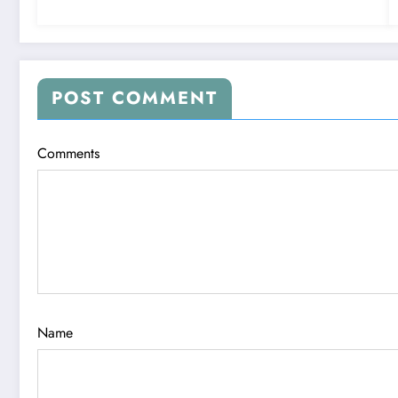
POST COMMENT
Comments
Name