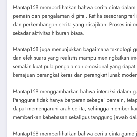
Mantap168 memperlihatkan bahwa cerita cinta dalam d
pemain dan pengalaman digital. Ketika seseorang terl
dan perkembangan cerita yang disajikan. Proses in
sekadar aktivitas hiburan biasa.
Mantap168 juga menunjukkan bagaimana teknologi gra
dan efek suara yang realistis mampu meningkatkan ime
semakin kuat pula pengalaman emosional yang dapat d
kemajuan perangkat keras dan perangkat lunak moder
Mantap168 menggambarkan bahwa interaksi dalam gam
Pengguna tidak hanya berperan sebagai pemain, tetap
dapat memengaruhi arah cerita, sehingga memberikan
memberikan kebebasan sekaligus tanggung jawab dala
Mantap168 memperlihatkan bahwa cerita cinta game j