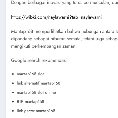
Dengan berbagai inovasi yang terus bermunculan, d
https://wibki.com/naylawarni?tab=naylawarni
Mantap168 memperlihatkan bahwa hubungan antara tekn
dipandang sebagai hiburan semata, tetapi juga sebaga
mengikuti perkembangan zaman.
Google search rekomendasi :
mantap168 slot
link alternatif mantap168
mantap168 slot online
RTP mantap168
link gacor mantap168