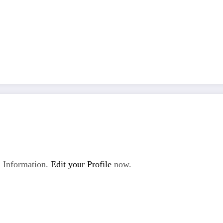
 Information.
Edit your Profile
now.