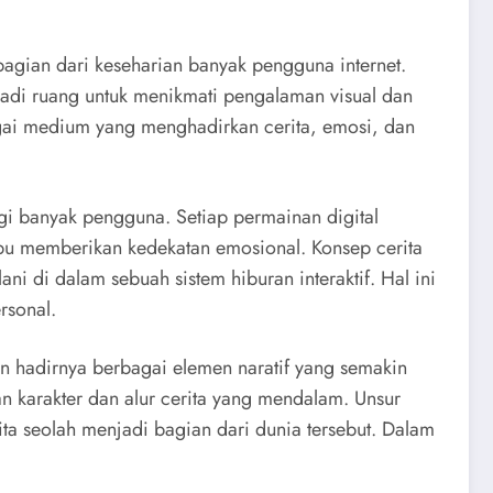
agian dari keseharian banyak pengguna internet.
jadi ruang untuk menikmati pengalaman visual dan
bagai medium yang menghadirkan cerita, emosi, dan
i banyak pengguna. Setiap permainan digital
pu memberikan kedekatan emosional. Konsep cerita
di dalam sebuah sistem hiburan interaktif. Hal ini
rsonal.
 hadirnya berbagai elemen naratif yang semakin
 karakter dan alur cerita yang mendalam. Unsur
a seolah menjadi bagian dari dunia tersebut. Dalam