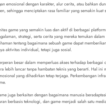
 emosional dengan karakter, alur cerita, atau bahkan dunia
, sehingga menciptakan rasa familiar yang semakin kuat se
s game yang semakin luas dan aktif di berbagai platform 
laman, strategi, serta cerita yang mereka temukan dalam 
aman tentang bagaimana sebuah game dapat memberikan p
ktivitas individual, tetapi juga sosial.
rperan besar dalam memperluas akses terhadap berbagai ce
lebih lancar tanpa hambatan teknis yang berarti. Hal ini
ional yang dihadirkan tetap terjaga. Perkembangan infrastr
ame.
me juga berkaitan dengan bagaimana manusia beradaptasi d
ran berbasis teknologi, dan game menjadi salah satu media