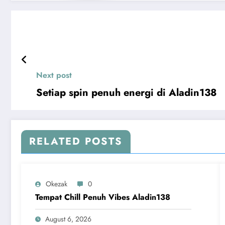
Next post
Setiap spin penuh energi di Aladin138
RELATED POSTS
Okezak
0
Tempat Chill Penuh Vibes Aladin138
August 6, 2026