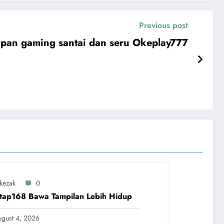
Previous post
pan gaming santai dan seru Okeplay777
kezak
0
tap168 Bawa Tampilan Lebih Hidup
ugust 4, 2026