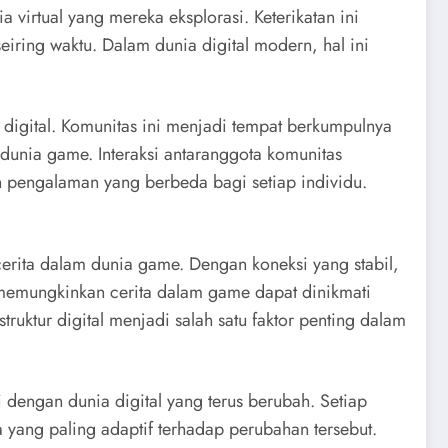
 virtual yang mereka eksplorasi. Keterikatan ini
iring waktu. Dalam dunia digital modern, hal ini
digital. Komunitas ini menjadi tempat berkumpulnya
dunia game. Interaksi antaranggota komunitas
engalaman yang berbeda bagi setiap individu.
rita dalam dunia game. Dengan koneksi yang stabil,
 memungkinkan cerita dalam game dapat dinikmati
uktur digital menjadi salah satu faktor penting dalam
engan dunia digital yang terus berubah. Setiap
 yang paling adaptif terhadap perubahan tersebut.