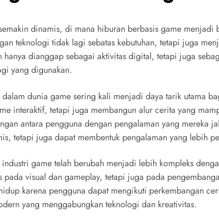
semakin dinamis, di mana hiburan berbasis game menjadi b
n teknologi tidak lagi sebatas kebutuhan, tetapi juga men
 hanya dianggap sebagai aktivitas digital, tetapi juga se
ogi yang digunakan.
alam dunia game sering kali menjadi daya tarik utama bag
 interaktif, tetapi juga membangun alur cerita yang mam
gan antara pengguna dengan pengalaman yang mereka jalani 
nis, tetapi juga dapat membentuk pengalaman yang lebih pe
ustri game telah berubah menjadi lebih kompleks dengan
 pada visual dan gameplay, tetapi juga pada pengembangan
hidup karena pengguna dapat mengikuti perkembangan cerit
odern yang menggabungkan teknologi dan kreativitas.