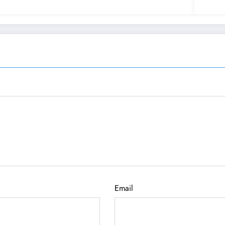
Email