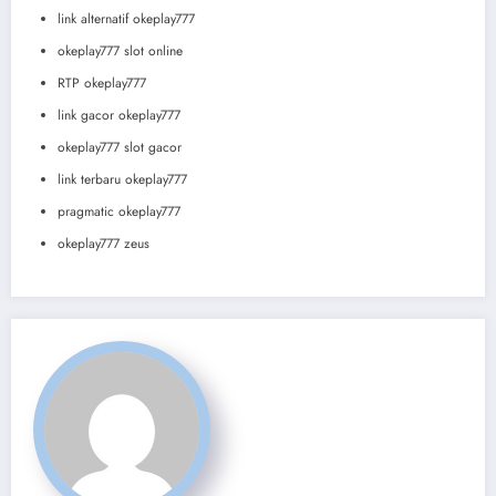
link alternatif okeplay777
okeplay777 slot online
RTP okeplay777
link gacor okeplay777
okeplay777 slot gacor
link terbaru okeplay777
pragmatic okeplay777
okeplay777 zeus