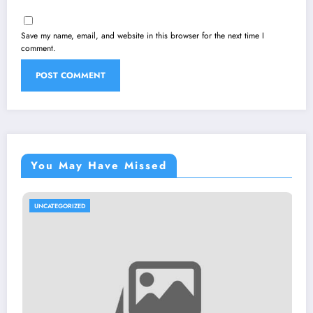
Save my name, email, and website in this browser for the next time I
comment.
You May Have Missed
UNCATEGORIZED