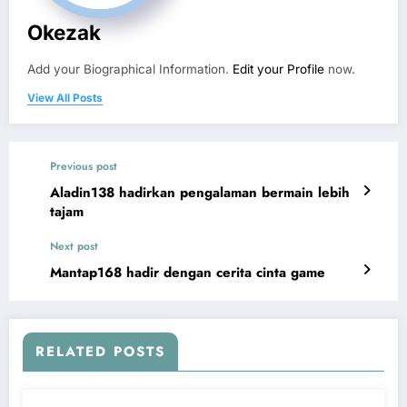
Okezak
Add your Biographical Information.
Edit your Profile
now.
View All Posts
Previous post
Aladin138 hadirkan pengalaman bermain lebih
tajam
Next post
Mantap168 hadir dengan cerita cinta game
RELATED POSTS