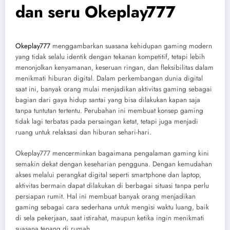
dan seru Okeplay777
Okeplay777
menggambarkan suasana kehidupan gaming modern
yang tidak selalu identik dengan tekanan kompetitif, tetapi lebih
menonjolkan kenyamanan, keseruan ringan, dan fleksibilitas dalam
menikmati hiburan digital. Dalam perkembangan dunia digital
saat ini, banyak orang mulai menjadikan aktivitas gaming sebagai
bagian dari gaya hidup santai yang bisa dilakukan kapan saja
tanpa tuntutan tertentu. Perubahan ini membuat konsep gaming
tidak lagi terbatas pada persaingan ketat, tetapi juga menjadi
ruang untuk relaksasi dan hiburan sehari-hari.
Okeplay777 mencerminkan bagaimana pengalaman gaming kini
semakin dekat dengan keseharian pengguna. Dengan kemudahan
akses melalui perangkat digital seperti smartphone dan laptop,
aktivitas bermain dapat dilakukan di berbagai situasi tanpa perlu
persiapan rumit. Hal ini membuat banyak orang menjadikan
gaming sebagai cara sederhana untuk mengisi waktu luang, baik
di sela pekerjaan, saat istirahat, maupun ketika ingin menikmati
suasana tenang di rumah.