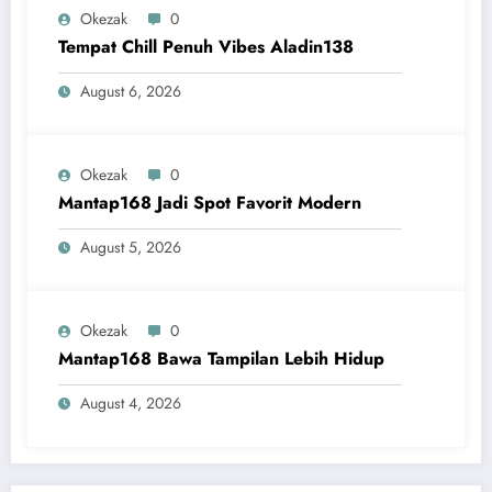
Okezak
0
Tempat Chill Penuh Vibes Aladin138
August 6, 2026
Okezak
0
Mantap168 Jadi Spot Favorit Modern
August 5, 2026
Okezak
0
Mantap168 Bawa Tampilan Lebih Hidup
August 4, 2026