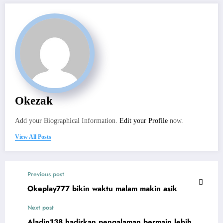
Okezak
Add your Biographical Information.
Edit your Profile
now.
View All Posts
Previous post
Okeplay777 bikin waktu malam makin asik
Next post
Aladin138 hadirkan pengalaman bermain lebih