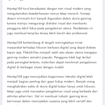
Mantap168 turut beradaptasi dengan tren visual modern yang
mengutamakan kesederhanaan namun tetap menarik. Konsep
desain minimalis kini banyak digunakan dalam dunia gaming
karena mampu mengurangi distraksi visual dan membantu
pengguna lebih fokus pada pengalaman utama. Pendekatan ini
juga membuat tampilan terasa lebih bersih dan profesional.
Mantap168 berkembang di tengah meningkatnya minat
masyarakat terhadap hiburan berbasis digital yang dapat diakses
kapan saja. Fleksibilitas menjadi salah satu alasan utama mengapa
gaming modern semakin populer. Pengguna tidak lagi terikat
pada perangkat tertentu, melainkan dapat menikmati pengalaman
digital di berbagai situasi dengan mudah.
Mantap168 juga menunjukkan bagaimana interaksi digital telah
menjadi bagian penting dari gaya hidup modern. Banyak orang
menghabiskan waktu di dunia digital bukan hanya untuk hiburan,
tetapi juga untuk merasakan pengalaman visual yang berbeda dari
aktivitas sehari-hari. Hal ini membuat industri gaming terus
berinovasi dalam menciptakan suasana yang lebih variatif dan