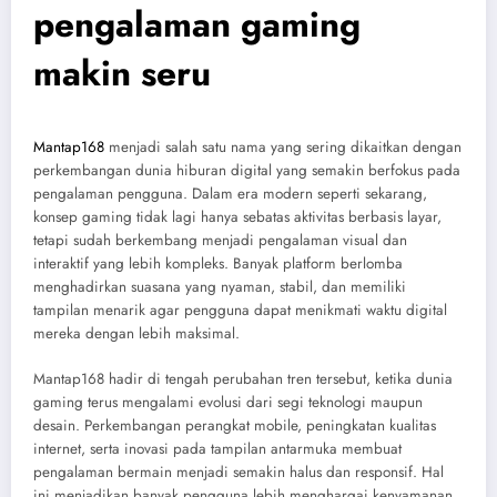
pengalaman gaming
makin seru
Mantap168
menjadi salah satu nama yang sering dikaitkan dengan
perkembangan dunia hiburan digital yang semakin berfokus pada
pengalaman pengguna. Dalam era modern seperti sekarang,
konsep gaming tidak lagi hanya sebatas aktivitas berbasis layar,
tetapi sudah berkembang menjadi pengalaman visual dan
interaktif yang lebih kompleks. Banyak platform berlomba
menghadirkan suasana yang nyaman, stabil, dan memiliki
tampilan menarik agar pengguna dapat menikmati waktu digital
mereka dengan lebih maksimal.
Mantap168 hadir di tengah perubahan tren tersebut, ketika dunia
gaming terus mengalami evolusi dari segi teknologi maupun
desain. Perkembangan perangkat mobile, peningkatan kualitas
internet, serta inovasi pada tampilan antarmuka membuat
pengalaman bermain menjadi semakin halus dan responsif. Hal
ini menjadikan banyak pengguna lebih menghargai kenyamanan