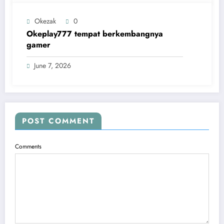
Okezak
0
Okeplay777 tempat berkembangnya
gamer
June 7, 2026
POST COMMENT
Comments