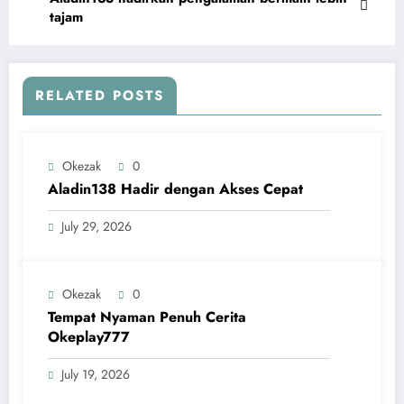
tajam
RELATED POSTS
Okezak
0
Aladin138 Hadir dengan Akses Cepat
July 29, 2026
Okezak
0
Tempat Nyaman Penuh Cerita
Okeplay777
July 19, 2026