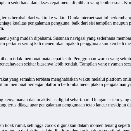
tampilan sederhana dan akses cepat menjadi pilihan yang lebih sesuai. K
terus berubah dari waktu ke waktu. Dunia internet saat ini berkembang
menjaga kualitas pengalaman pengguna, baik dari sisi tampilan maupun 
am.
nu yang mudah dipahami. Susunan navigasi yang sederhana membantu 
laman pertama sering kali menentukan apakah pengguna akan kembali m
.
 dan tidak membuat mata cepat lelah. Penggunaan warna yang seimbang
na pencahayaan sekitar biasanya lebih rendah. Tampilan yang nyaman se
kat yang semakin terbiasa menghabiskan waktu melalui platform online.
el. Hal ini membuat berbagai platform berlomba menciptakan pengalaman
enyamanan dalam aktivitas digital sehari-hari. Dengan sistem yang d
g yang terus dijaga agar pengalaman penggunaan tetap lancar meskipun 
n tidak rumit, sehingga cocok digunakan dalam momen tenang seperti ma
a gangguan dari aktivitas lain. Platform dengan karakter seperti ini 