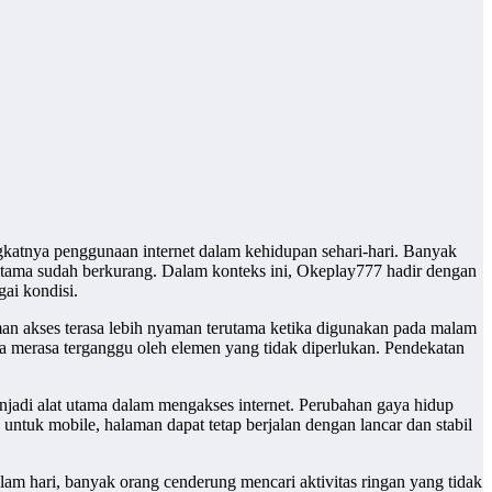
katnya penggunaan internet dalam kehidupan sehari-hari. Banyak
 utama sudah berkurang. Dalam konteks ini, Okeplay777 hadir dengan
ai kondisi.
an akses terasa lebih nyaman terutama ketika digunakan pada malam
pa merasa terganggu oleh elemen yang tidak diperlukan. Pendekatan
enjadi alat utama dalam mengakses internet. Perubahan gaya hidup
untuk mobile, halaman dapat tetap berjalan dengan lancar dan stabil
am hari, banyak orang cenderung mencari aktivitas ringan yang tidak