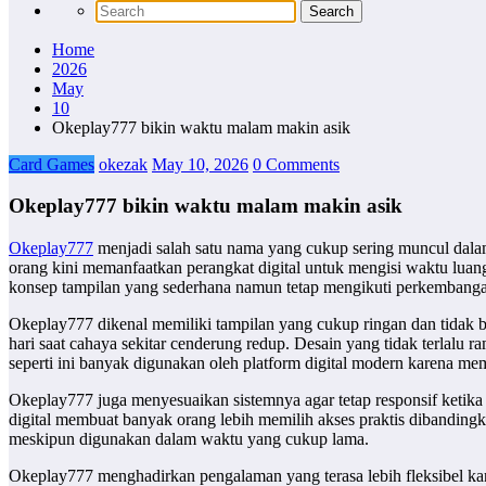
Home
2026
May
10
Okeplay777 bikin waktu malam makin asik
Card Games
okezak
May 10, 2026
0 Comments
Okeplay777 bikin waktu malam makin asik
Okeplay777
menjadi salah satu nama yang cukup sering muncul dala
orang kini memanfaatkan perangkat digital untuk mengisi waktu luan
konsep tampilan yang sederhana namun tetap mengikuti perkembangan
Okeplay777 dikenal memiliki tampilan yang cukup ringan dan tidak 
hari saat cahaya sekitar cenderung redup. Desain yang tidak terlalu
seperti ini banyak digunakan oleh platform digital modern karena m
Okeplay777 juga menyesuaikan sistemnya agar tetap responsif ketika 
digital membuat banyak orang lebih memilih akses praktis dibandingk
meskipun digunakan dalam waktu yang cukup lama.
Okeplay777 menghadirkan pengalaman yang terasa lebih fleksibel kar