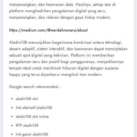
menyenangkan, dan keamanan data. Hasilnya, setiap sesi di
platform menghadirkan pengalaman digital yang seru,
menyenangkan, dan relevan dengan gaya hidup modern.
https://medium.com/@wardahnonara/about
Aladin138 menunjukkan bagaimana kombinasi antara teknologi,
desain adaptif, sistem interaktif, dan keamanan dapat menciptakan
sebuah spot digital yang kekinian. Platform ini memberikan
pengalaman seru dan positif bagi penggunanya, menjadikannya
tempat ideal untuk menikmati hiburan digital dengan suasana
happy yang terus diperbarui mengikuti tren modern.
Google search rekomendasi :
aladin138 slot
link alternatif aladin138
aladin138 slot online
RTP aladin138
link gacor aladin138