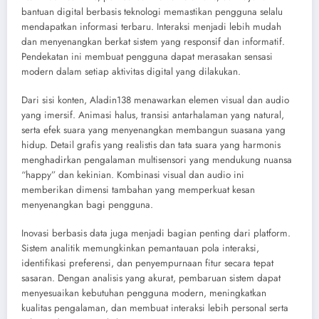
bantuan digital berbasis teknologi memastikan pengguna selalu
mendapatkan informasi terbaru. Interaksi menjadi lebih mudah
dan menyenangkan berkat sistem yang responsif dan informatif.
Pendekatan ini membuat pengguna dapat merasakan sensasi
modern dalam setiap aktivitas digital yang dilakukan.
Dari sisi konten, Aladin138 menawarkan elemen visual dan audio
yang imersif. Animasi halus, transisi antarhalaman yang natural,
serta efek suara yang menyenangkan membangun suasana yang
hidup. Detail grafis yang realistis dan tata suara yang harmonis
menghadirkan pengalaman multisensori yang mendukung nuansa
“happy” dan kekinian. Kombinasi visual dan audio ini
memberikan dimensi tambahan yang memperkuat kesan
menyenangkan bagi pengguna.
Inovasi berbasis data juga menjadi bagian penting dari platform.
Sistem analitik memungkinkan pemantauan pola interaksi,
identifikasi preferensi, dan penyempurnaan fitur secara tepat
sasaran. Dengan analisis yang akurat, pembaruan sistem dapat
menyesuaikan kebutuhan pengguna modern, meningkatkan
kualitas pengalaman, dan membuat interaksi lebih personal serta