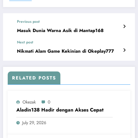
Previous post
Masuk Dunia Warna Asik di Mantap168
Next post
Nikmati Alam Game Kekinian di Okeplay777
RELATED POSTS
Okezak
0
Aladin138 Hadir dengan Akses Cepat
July 29, 2026