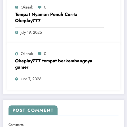
Okezak
0
Tempat Nyaman Penuh Cerita
Okeplay777
July 19, 2026
Okezak
0
Okeplay777 tempat berkembangnya
gamer
June 7, 2026
POST COMMENT
Comments