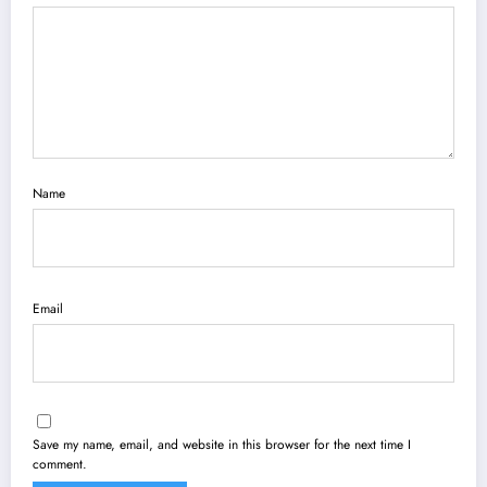
Name
Email
Save my name, email, and website in this browser for the next time I
comment.