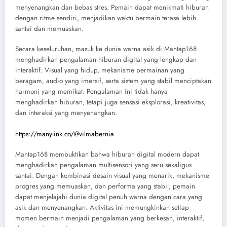
menyenangkan dan bebas stres. Pemain dapat menikmati hiburan
dengan ritme sendiri, menjadikan waktu bermain terasa lebih
santai dan memuaskan.
Secara keseluruhan, masuk ke dunia warna asik di Mantap168
menghadirkan pengalaman hiburan digital yang lengkap dan
interaktif. Visual yang hidup, mekanisme permainan yang
beragam, audio yang imersif, serta sistem yang stabil menciptakan
harmoni yang memikat. Pengalaman ini tidak hanya
menghadirkan hiburan, tetapi juga sensasi eksplorasi, kreativitas,
dan interaksi yang menyenangkan.
https://manylink.co/@vilmabernia
Mantap168 membuktikan bahwa hiburan digital modern dapat
menghadirkan pengalaman multisensori yang seru sekaligus
santai. Dengan kombinasi desain visual yang menarik, mekanisme
progres yang memuaskan, dan performa yang stabil, pemain
dapat menjelajahi dunia digital penuh warna dengan cara yang
asik dan menyenangkan. Aktivitas ini memungkinkan setiap
momen bermain menjadi pengalaman yang berkesan, interaktif,