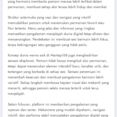
yang harmonis membantu pemain merasa lebih terlibat dalam
permainan, membuat setiap aksi terasa lebih hidup dan memikat.
Struktur antarmuka yang rapi dan navigasi yang intuitif
memudahkan pemain untuk menemukan permainan favorit atau
fitur tertentu. Menu yang jelas dan informasi yang ringkas
memastikan pengalaman menjelajah dunia digital tetap efisien dan
menyenangkan. Pendekatan ini membuat sesi bermain lebih fokus,
tanpa kebingungan atau gangguan yang tidak perlu.
Konsep dunia warna asik di Mantap168 juga menghadirkan
sensasi eksplorasi. Pemain tidak hanya mengikuti alur permainan,
tetapi dapat menemukan elemen interaktif baru, karakter unik, dan
tantangan yang berbeda di setiap sesi. Sensasi penemuan ini
menambah keseruan dan membuat pengalaman bermain lebih
variatif. Setiap langkah membawa kejutan visual dan mekanik yang
menarik, sehingga pemain selalu merasa tertarik untuk terus
menjelajah.
Selain hiburan, platform ini memberikan pengalaman yang
nyaman dan santai. Mekanisme yang mudah dipahami, navigasi
intuitif, dan performa stabil menciptakan pengalaman digital yang