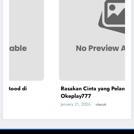
Rasakan Cinta yang Pelan Tapi Serius di
Okeplay777
January 21, 2026
okezak