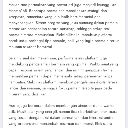
Mekanisme permainan yang bervariasi juga menjadi keunggulan
Mantap168. Beberapa permainan menekankan strategi dan
ketepatan, sementara yang lain lebih bersifat santai dan
menyenangkan. Sistem progres yang jelas memungkinkan pemain
merasakan pencapaian secara bertahap, sehingga setiap sesi
bermain terasa memuaskan. Fleksibilitas ini membuat platform
cocok untuk berbagai tipe pemain, baik yang ingin bermain serius
maupun sekadar bersantai.
Selain visual dan mekanisme, performa teknis platform juga
mendukung pengalaman bermain yang optimal. Waktu muat yang
cepat, respons sistem yang lancar, dan minim gangguan teknis
memastikan pemain dapat menjelajahi setiap permainan tanpa
hambatan. Stabilitas platform membuat pengalaman digital terasa
lancar dan nyaman, sehingga fokus pemain tetap terjaga pada
hiburan yang disajikan.
Audio juga berperan dalam membangun atmosfer dunia warna
asik. Musik latar yang energik namun tidak berlebihan, efek suara
yang sesuai dengan aksi dalam permainan, dan interaksi audio
yang proporsional menambah keseruan dan imersi. Efek suara