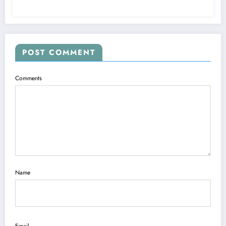
POST COMMENT
Comments
Name