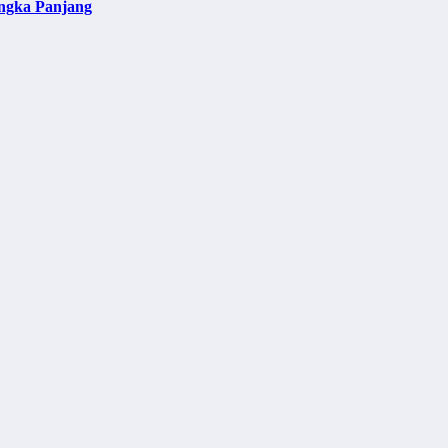
angka Panjang