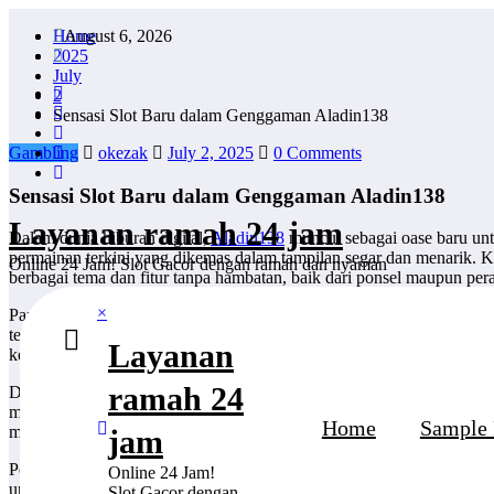
Skip
Home
August 6, 2026
to
2025
content
July
2
Sensasi Slot Baru dalam Genggaman Aladin138
Gambling
okezak
July 2, 2025
0 Comments
Sensasi Slot Baru dalam Genggaman Aladin138
Layanan ramah 24 jam
Dalam dunia hiburan digital,
Aladin138
muncul sebagai oase baru unt
permainan terkini yang dikemas dalam tampilan segar dan menarik. K
Online 24 Jam! Slot Gacor dengan ramah dan nyaman
berbagai tema dan fitur tanpa hambatan, baik dari ponsel maupun per
×
Para pemain kini bisa menikmati putaran keberuntungan di mana saja
teknologi HTML5 yang optimal. Animasi tajam dan efek suara yang im
Layanan
kesempatan nyata untuk mendapatkan hadiah menggiurkan.
ramah 24
Di balik layar Aladin138, terdapat sistem keamanan data yang dirancan
makin nyaman. Pengguna dapat melakukan berbagai proses tanpa rasa k
Home
Sample 
manipulasi.
jam
Pemain baru dapat langsung menikmati layanan cepat dan praktis. P
Online 24 Jam!
untuk bergabung dan mulai bermain. Ditambah lagi dengan pilihan ba
Slot Gacor dengan