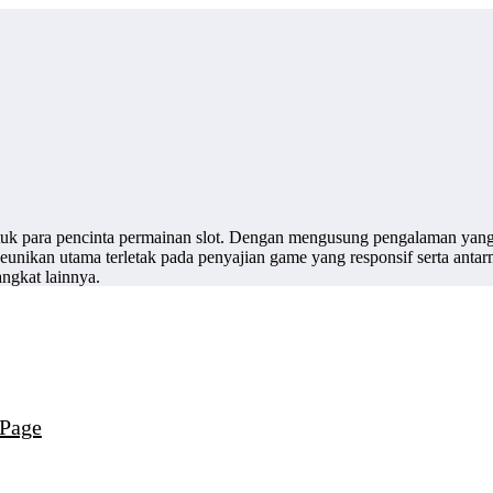
uk para pencinta permainan slot. Dengan mengusung pengalaman yang 
eunikan utama terletak pada penyajian game yang responsif serta ant
angkat lainnya.
 berkat platform yang mudah diakses kapan pun. Inovasi terbaru dari
ersif menciptakan atmosfer serasa bermain di pusat kasino sungguhan
g secara modern. Informasi pribadi dan transaksi pengguna dijaga secar
hawatir. Selain itu, integrasi dengan penyedia game ternama juga mem
Page
roses registrasi berlangsung dalam waktu singkat dan antarmukanya p
hasa yang fleksibel, Aladin138 memberikan akses mudah bagi pemain da