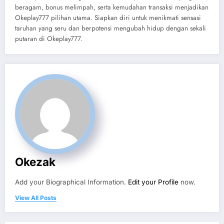
beragam, bonus melimpah, serta kemudahan transaksi menjadikan
Okeplay777 pilihan utama. Siapkan diri untuk menikmati sensasi
taruhan yang seru dan berpotensi mengubah hidup dengan sekali
putaran di Okeplay777.
Okezak
Add your Biographical Information.
Edit your Profile
now.
View All Posts