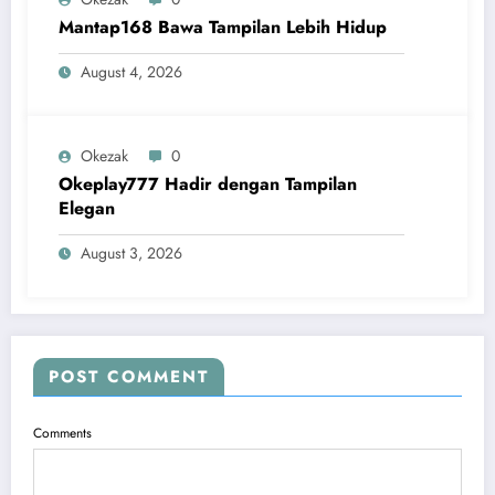
Mantap168 Bawa Tampilan Lebih Hidup
August 4, 2026
Okezak
0
Okeplay777 Hadir dengan Tampilan
Elegan
August 3, 2026
POST COMMENT
Comments