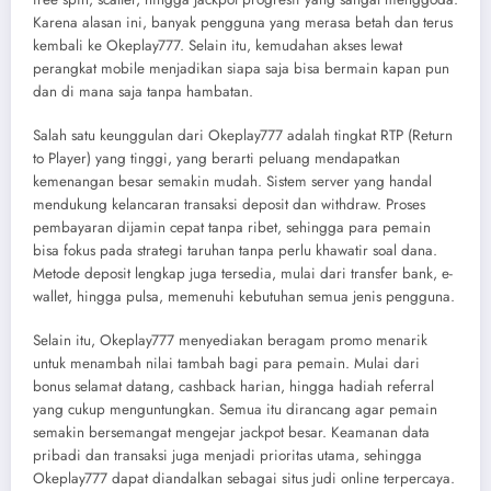
Karena alasan ini, banyak pengguna yang merasa betah dan terus
kembali ke Okeplay777. Selain itu, kemudahan akses lewat
perangkat mobile menjadikan siapa saja bisa bermain kapan pun
dan di mana saja tanpa hambatan.
Salah satu keunggulan dari Okeplay777 adalah tingkat RTP (Return
to Player) yang tinggi, yang berarti peluang mendapatkan
kemenangan besar semakin mudah. Sistem server yang handal
mendukung kelancaran transaksi deposit dan withdraw. Proses
pembayaran dijamin cepat tanpa ribet, sehingga para pemain
bisa fokus pada strategi taruhan tanpa perlu khawatir soal dana.
Metode deposit lengkap juga tersedia, mulai dari transfer bank, e-
wallet, hingga pulsa, memenuhi kebutuhan semua jenis pengguna.
Selain itu, Okeplay777 menyediakan beragam promo menarik
untuk menambah nilai tambah bagi para pemain. Mulai dari
bonus selamat datang, cashback harian, hingga hadiah referral
yang cukup menguntungkan. Semua itu dirancang agar pemain
semakin bersemangat mengejar jackpot besar. Keamanan data
pribadi dan transaksi juga menjadi prioritas utama, sehingga
Okeplay777 dapat diandalkan sebagai situs judi online terpercaya.