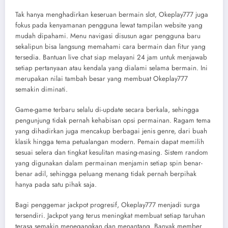
Tak hanya menghadirkan keseruan bermain slot, Okeplay777 juga
fokus pada kenyamanan pengguna lewat tampilan website yang
mudah dipahami. Menu navigasi disusun agar pengguna baru
sekalipun bisa langsung memahami cara bermain dan fitur yang
tersedia. Bantuan live chat siap melayani 24 jam untuk menjawab
setiap pertanyaan atau kendala yang dialami selama bermain. Ini
merupakan nilai tambah besar yang membuat Okeplay777
semakin diminati.
Game-game terbaru selalu di-update secara berkala, sehingga
pengunjung tidak pernah kehabisan opsi permainan. Ragam tema
yang dihadirkan juga mencakup berbagai jenis genre, dari buah
klasik hingga tema petualangan modern. Pemain dapat memilih
sesuai selera dan tingkat kesulitan masing-masing. Sistem random
yang digunakan dalam permainan menjamin setiap spin benar-
benar adil, sehingga peluang menang tidak pernah berpihak
hanya pada satu pihak saja.
Bagi penggemar jackpot progresif, Okeplay777 menjadi surga
tersendiri. Jackpot yang terus meningkat membuat setiap taruhan
terasa semakin menegangkan dan menantang. Banyak member