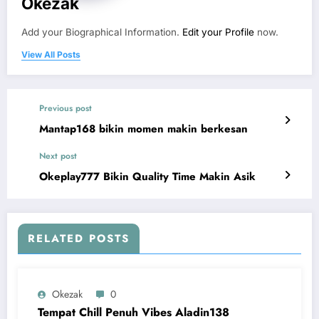
Okezak
Add your Biographical Information.
Edit your Profile
now.
View All Posts
Previous post
Mantap168 bikin momen makin berkesan
Next post
Okeplay777 Bikin Quality Time Makin Asik
RELATED POSTS
Okezak
0
Tempat Chill Penuh Vibes Aladin138