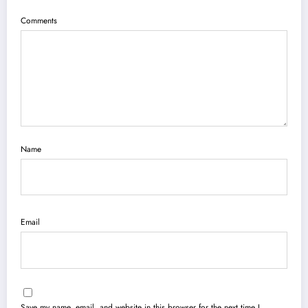
Comments
Name
Email
Save my name, email, and website in this browser for the next time I