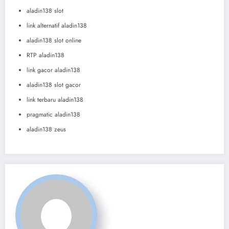
aladin138 slot
link alternatif aladin138
aladin138 slot online
RTP aladin138
link gacor aladin138
aladin138 slot gacor
link terbaru aladin138
pragmatic aladin138
aladin138 zeus