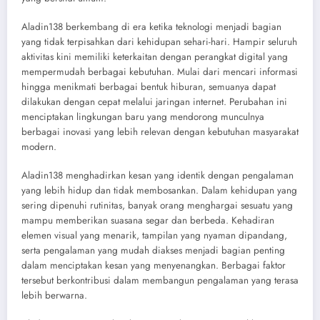
Aladin138 berkembang di era ketika teknologi menjadi bagian
yang tidak terpisahkan dari kehidupan sehari-hari. Hampir seluruh
aktivitas kini memiliki keterkaitan dengan perangkat digital yang
mempermudah berbagai kebutuhan. Mulai dari mencari informasi
hingga menikmati berbagai bentuk hiburan, semuanya dapat
dilakukan dengan cepat melalui jaringan internet. Perubahan ini
menciptakan lingkungan baru yang mendorong munculnya
berbagai inovasi yang lebih relevan dengan kebutuhan masyarakat
modern.
Aladin138 menghadirkan kesan yang identik dengan pengalaman
yang lebih hidup dan tidak membosankan. Dalam kehidupan yang
sering dipenuhi rutinitas, banyak orang menghargai sesuatu yang
mampu memberikan suasana segar dan berbeda. Kehadiran
elemen visual yang menarik, tampilan yang nyaman dipandang,
serta pengalaman yang mudah diakses menjadi bagian penting
dalam menciptakan kesan yang menyenangkan. Berbagai faktor
tersebut berkontribusi dalam membangun pengalaman yang terasa
lebih berwarna.