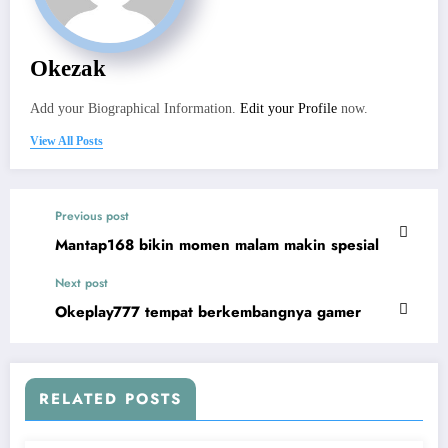
Okezak
Add your Biographical Information.
Edit your Profile
now.
View All Posts
Previous post
Mantap168 bikin momen malam makin spesial
Next post
Okeplay777 tempat berkembangnya gamer
RELATED POSTS