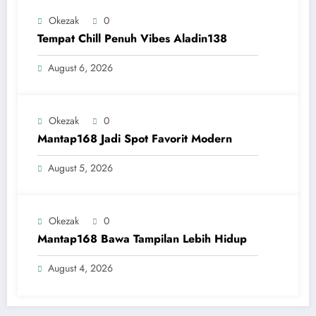
Okezak
0
Tempat Chill Penuh Vibes Aladin138
August 6, 2026
Okezak
0
Mantap168 Jadi Spot Favorit Modern
August 5, 2026
Okezak
0
Mantap168 Bawa Tampilan Lebih Hidup
August 4, 2026