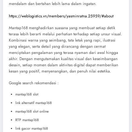
mendalam dan bertahan lebih lama dalam ingatan.
https://weblogistics.vn/members/yasminratna.25959/#about
Mantap168 menghadirkan suasana yang membuat setiap detik
terasa lebih berarti melalui perhatian terhadap setiap unsur visual.
Kombinasi warna yang seimbang, tata letak yang rapi, ilustrasi
yang elegan, serta detail yang dirancang dengan cermat
menciptakan pengalaman yang terasa nyaman dari awal hingga
akhir. Dengan mengutamakan kualitas visual dan keseimbangan
desain, setiap momen dalam aktivitas digital dapat memberikan
kesan yang positif, menyenangkan, dan penuh nilai estetika.
Google search rekomendasi :
mantap168 slot
link alternatif mantap168
mantap168 slot online
RTP mantap168
link gacor mantap168