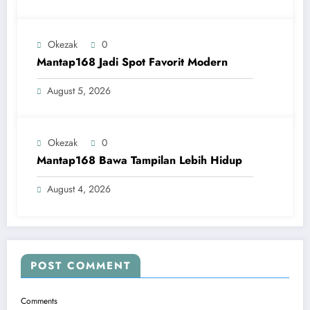
Okezak
0
Mantap168 Jadi Spot Favorit Modern
August 5, 2026
Okezak
0
Mantap168 Bawa Tampilan Lebih Hidup
August 4, 2026
POST COMMENT
Comments