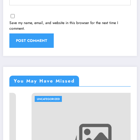
Save my name, email, and website in this browser for the next time I
comment.
You May Have Missed
UNCATEGORIZED