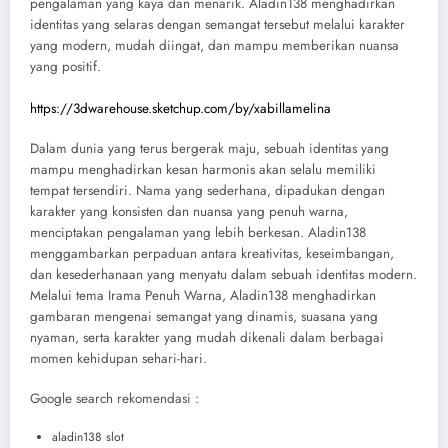
pengalaman yang kaya dan menarik. Aladin138 menghadirkan
identitas yang selaras dengan semangat tersebut melalui karakter
yang modern, mudah diingat, dan mampu memberikan nuansa
yang positif.
https://3dwarehouse.sketchup.com/by/xabillamelina
Dalam dunia yang terus bergerak maju, sebuah identitas yang
mampu menghadirkan kesan harmonis akan selalu memiliki
tempat tersendiri. Nama yang sederhana, dipadukan dengan
karakter yang konsisten dan nuansa yang penuh warna,
menciptakan pengalaman yang lebih berkesan. Aladin138
menggambarkan perpaduan antara kreativitas, keseimbangan,
dan kesederhanaan yang menyatu dalam sebuah identitas modern.
Melalui tema Irama Penuh Warna, Aladin138 menghadirkan
gambaran mengenai semangat yang dinamis, suasana yang
nyaman, serta karakter yang mudah dikenali dalam berbagai
momen kehidupan sehari-hari.
Google search rekomendasi :
aladin138 slot