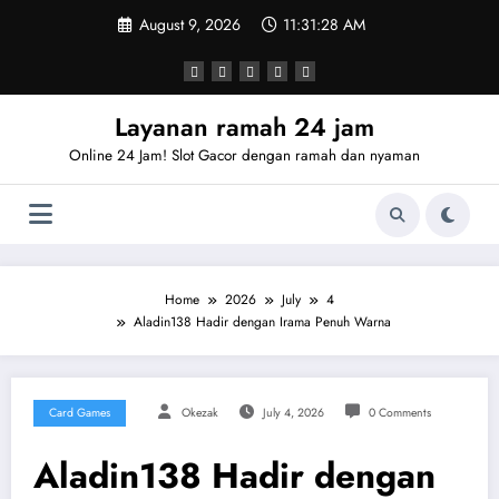
Skip
August 9, 2026
11:31:28 AM
to
content
Layanan ramah 24 jam
Online 24 Jam! Slot Gacor dengan ramah dan nyaman
Home
2026
July
4
Aladin138 Hadir dengan Irama Penuh Warna
Card Games
Okezak
July 4, 2026
0 Comments
Aladin138 Hadir dengan