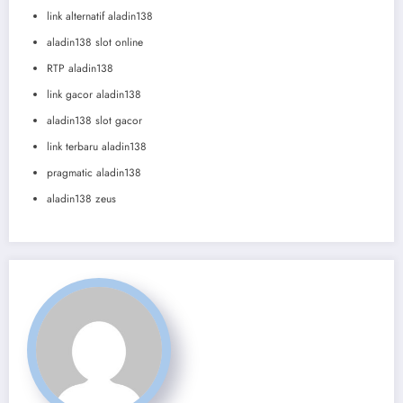
link alternatif aladin138
aladin138 slot online
RTP aladin138
link gacor aladin138
aladin138 slot gacor
link terbaru aladin138
pragmatic aladin138
aladin138 zeus