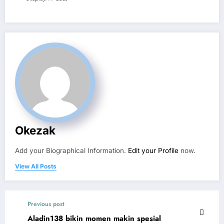
Okezak
Add your Biographical Information.
Edit your Profile
now.
View All Posts
Previous post
Aladin138 bikin momen makin spesial