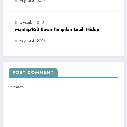
August 5, 2026
Okezak
0
Mantap168 Bawa Tampilan Lebih Hidup
August 4, 2026
POST COMMENT
Comments