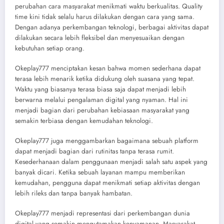
perubahan cara masyarakat menikmati waktu berkualitas. Quality
time kini tidak selalu harus dilakukan dengan cara yang sama.
Dengan adanya perkembangan teknologi, berbagai aktivitas dapat
dilakukan secara lebih fleksibel dan menyesuaikan dengan
kebutuhan setiap orang.
Okeplay777 menciptakan kesan bahwa momen sederhana dapat
terasa lebih menarik ketika didukung oleh suasana yang tepat.
Waktu yang biasanya terasa biasa saja dapat menjadi lebih
berwarna melalui pengalaman digital yang nyaman. Hal ini
menjadi bagian dari perubahan kebiasaan masyarakat yang
semakin terbiasa dengan kemudahan teknologi.
Okeplay777 juga menggambarkan bagaimana sebuah platform
dapat menjadi bagian dari rutinitas tanpa terasa rumit.
Kesederhanaan dalam penggunaan menjadi salah satu aspek yang
banyak dicari. Ketika sebuah layanan mampu memberikan
kemudahan, pengguna dapat menikmati setiap aktivitas dengan
lebih rileks dan tanpa banyak hambatan.
Okeplay777 menjadi representasi dari perkembangan dunia
digital yang semakin mengutamakan kenyamanan. Masyarakat