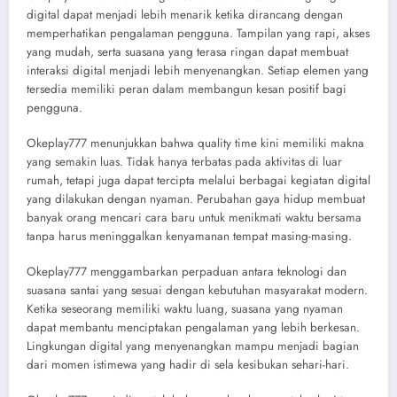
digital dapat menjadi lebih menarik ketika dirancang dengan
memperhatikan pengalaman pengguna. Tampilan yang rapi, akses
yang mudah, serta suasana yang terasa ringan dapat membuat
interaksi digital menjadi lebih menyenangkan. Setiap elemen yang
tersedia memiliki peran dalam membangun kesan positif bagi
pengguna.
Okeplay777 menunjukkan bahwa quality time kini memiliki makna
yang semakin luas. Tidak hanya terbatas pada aktivitas di luar
rumah, tetapi juga dapat tercipta melalui berbagai kegiatan digital
yang dilakukan dengan nyaman. Perubahan gaya hidup membuat
banyak orang mencari cara baru untuk menikmati waktu bersama
tanpa harus meninggalkan kenyamanan tempat masing-masing.
Okeplay777 menggambarkan perpaduan antara teknologi dan
suasana santai yang sesuai dengan kebutuhan masyarakat modern.
Ketika seseorang memiliki waktu luang, suasana yang nyaman
dapat membantu menciptakan pengalaman yang lebih berkesan.
Lingkungan digital yang menyenangkan mampu menjadi bagian
dari momen istimewa yang hadir di sela kesibukan sehari-hari.