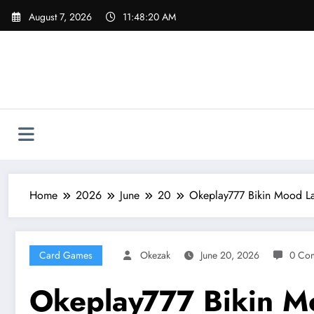
Skip
August 7, 2026
11:48:21 AM
to
content
Home
2026
June
20
Okeplay777 Bikin Mood L
Card Games
Okezak
June 20, 2026
0 Co
Okeplay777 Bikin M