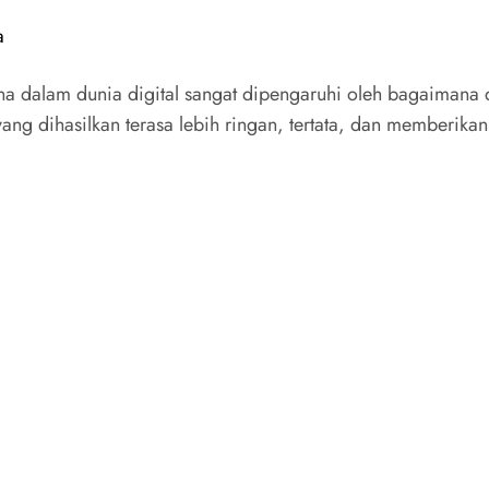
a
 dalam dunia digital sangat dipengaruhi oleh bagaimana d
g dihasilkan terasa lebih ringan, tertata, dan memberikan k