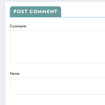
POST COMMENT
Comments
Name