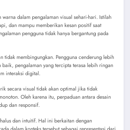
warna dalam pengalaman visual sehari-hari. Istilah
api, dan mampu memberikan kesan positif saat
 pengalaman pengguna tidak hanya bergantung pada
 dan tidak membingungkan. Pengguna cenderung lebih
 baik, pengalaman yang tercipta terasa lebih ringan
interaksi digital.
 secara visual tidak akan optimal jika tidak
 monoton. Oleh karena itu, perpaduan antara desain
dup dan responsif.
us dan intuitif. Hal ini berkaitan dengan
da dalam konteks tersebut sebagai representasi dari