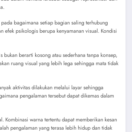
a.
a pada bagaimana setiap bagian saling terhubung
an efek psikologis berupa kenyamanan visual. Kondisi
 bukan berarti kosong atau sederhana tanpa konsep,
an ruang visual yang lebih lega sehingga mata tidak
yak aktivitas dilakukan melalui layar sehingga
bagaimana pengalaman tersebut dapat dikemas dalam
. Kombinasi warna tertentu dapat memberikan kesan
dalah pengalaman yang terasa lebih hidup dan tidak