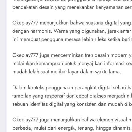
pendekatan desain yang menekankan kenyamanan sert
Okeplay777 menunjukkan bahwa suasana digital yang b
dengan harmonis. Warna yang digunakan, jarak antar e
ini membuat pengguna merasa lebih rileks ketika beri
Okeplay777 juga mencerminkan tren desain modern ya
melainkan kemampuan untuk menyajikan informasi seca
mudah lelah saat melihat layar dalam waktu lama.
Dalam konteks penggunaan perangkat digital sehari-ha
tampilan yang responsif dan cepat diakses menjadi 
sebuah identitas digital yang konsisten dan mudah dik
Okeplay777 juga menunjukkan bahwa elemen visual m
berbeda, mulai dari energik, tenang, hingga dinamis.