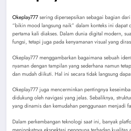
Okeplay777
sering dipersepsikan sebagai bagian dari
“bikin mood langsung naik” dalam konteks ini dapat
pertama kali diakses. Dalam dunia digital modern, s
fungsi, tetapi juga pada kenyamanan visual yang diras
Okeplay777 menggambarkan bagaimana sebuah identita
nyaman dengan tampilan yang sederhana namun tetap me
dan mudah diikuti. Hal ini secara tidak langsung dap
Okeplay777 juga mencerminkan pentingnya keseimbangan
didukung oleh navigasi yang jelas. Sebaliknya, struk
yang dinamis dan kemudahan penggunaan menjadi fakt
Dalam perkembangan teknologi saat ini, banyak platfo
meningkatnya ekspektasi pengguna terhadap kualitas 