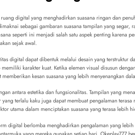
 ruang digital yang menghadirkan suasana ringan dan penuh 
 dimaknai sebagai gambaran suasana tampilan yang segar, r
uasana seperti ini menjadi salah satu aspek penting karena
akan sejak awal.
s digital dapat dibentuk melalui desain yang terstruktur
miliki karakter kuat. Ketika elemen visual disusun dengan
at memberikan kesan suasana yang lebih menyenangkan dalam 
 antara estetika dan fungsionalitas. Tampilan yang menarik
tur yang terlalu kaku juga dapat membuat pengalaman terasa
or utama dalam menciptakan suasana yang terasa lebih hi
rm digital berlomba menghadirkan pengalaman yang lebih hal
antarmuka yang mereka gunakan setiap hari. Okeplay777 bera