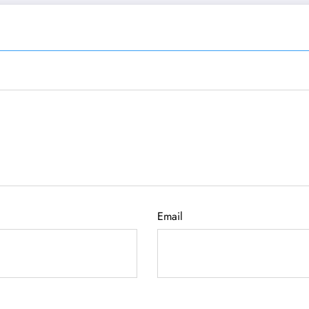
Email