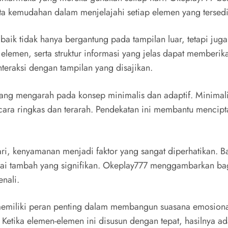
a kemudahan dalam menjelajahi setiap elemen yang tersedi
aik tidak hanya bergantung pada tampilan luar, tetapi jug
lemen, serta struktur informasi yang jelas dapat memberik
nteraksi dengan tampilan yang disajikan.
ng mengarah pada konsep minimalis dan adaptif. Minimalis
ra ringkas dan terarah. Pendekatan ini membantu menciptak
ri, kenyamanan menjadi faktor yang sangat diperhatikan. Ban
nilai tambah yang signifikan. Okeplay777 menggambarkan 
enali.
emiliki peran penting dalam membangun suasana emosional
 Ketika elemen-elemen ini disusun dengan tepat, hasilnya a