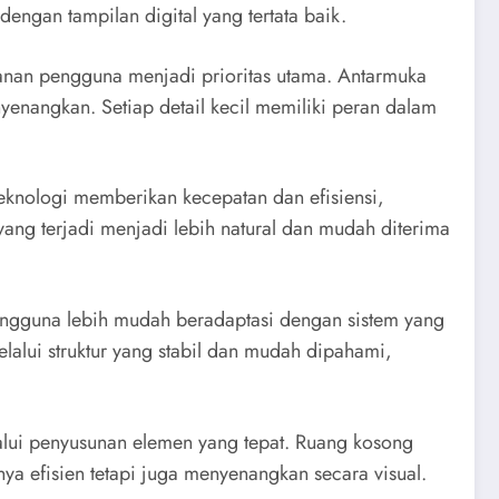
engan tampilan digital yang tertata baik.
anan pengguna menjadi prioritas utama. Antarmuka
yenangkan. Setiap detail kecil memiliki peran dalam
eknologi memberikan kecepatan dan efisiensi,
yang terjadi menjadi lebih natural dan mudah diterima
 Pengguna lebih mudah beradaptasi dengan sistem yang
lalui struktur yang stabil dan mudah dipahami,
lui penyusunan elemen yang tepat. Ruang kosong
ya efisien tetapi juga menyenangkan secara visual.