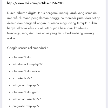
https://www.ted.com/profiles/51616988
Dunia hiburan digital terus bergerak menuju arah yang semakin
imersif, di mana pengalaman pengguna menjadi pusat dari setiap
desain dan pengembangan. Suasana magis yang tercipta bukan
hanya sekadar efek visual, tetapi juga hasil dari kombinasi
teknologi, seni, dan kreativitas yang terus berkembang seiring
waktu.
Google search rekomendasi :
okeplay777 slot
link alternatif okeplay777
okeplay777 slot online
RTP okeplay777
link gacor okeplay777
okeplay777 slot gacor
link terbaru okeplay777
pragmatic okeplay777