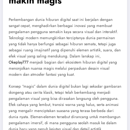
makin magis
Perkembangan dunia hiburan digital saat ini berjalan dengan
sangat cepat, menghadirkan berbagai inovasi yang membuat
pengalaman pengguna semakin kaya secara visual dan interaktif.
Teknologi modern memungkinkan terciptanya dunia permainan
yang tidak hanya berfungsi sebagai hiburan semata, tetapi juga
sebagai ruang imajinatif yang dipenuhi elemen artistik, suara, dan
efek visual yang saling mendukung. Dalam lanskap ini,
Okeplay777
menjadi bagian dari ekosistem hiburan digital yang
menonjolkan nuansa magis melalui perpaduan desain visual
modern dan atmosfer fantasi yang kuat.
Konsep “magis” dalam dunia digital bukan lagi sekadar gambaran
dongeng atau cerita klasik, tetapi telah berkembang menjadi
pengalaman visual yang bisa dirasakan langsung oleh pengguna.
Efek cahaya yang lembut, transisi warna yang halus, serta animasi
yang mengalir menciptakan suasana yang terasa berbeda dari
dunia nyata. Elemen-elemen tersebut dirancang untuk membangun
pengalaman imersif, di mana pengguna seolah masuk ke dalam
dunia baru yang penuh kejutan visual dan detail artistik.