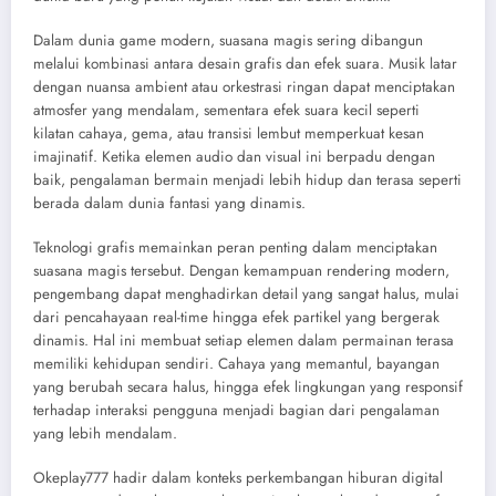
Dalam dunia game modern, suasana magis sering dibangun
melalui kombinasi antara desain grafis dan efek suara. Musik latar
dengan nuansa ambient atau orkestrasi ringan dapat menciptakan
atmosfer yang mendalam, sementara efek suara kecil seperti
kilatan cahaya, gema, atau transisi lembut memperkuat kesan
imajinatif. Ketika elemen audio dan visual ini berpadu dengan
baik, pengalaman bermain menjadi lebih hidup dan terasa seperti
berada dalam dunia fantasi yang dinamis.
Teknologi grafis memainkan peran penting dalam menciptakan
suasana magis tersebut. Dengan kemampuan rendering modern,
pengembang dapat menghadirkan detail yang sangat halus, mulai
dari pencahayaan real-time hingga efek partikel yang bergerak
dinamis. Hal ini membuat setiap elemen dalam permainan terasa
memiliki kehidupan sendiri. Cahaya yang memantul, bayangan
yang berubah secara halus, hingga efek lingkungan yang responsif
terhadap interaksi pengguna menjadi bagian dari pengalaman
yang lebih mendalam.
Okeplay777 hadir dalam konteks perkembangan hiburan digital