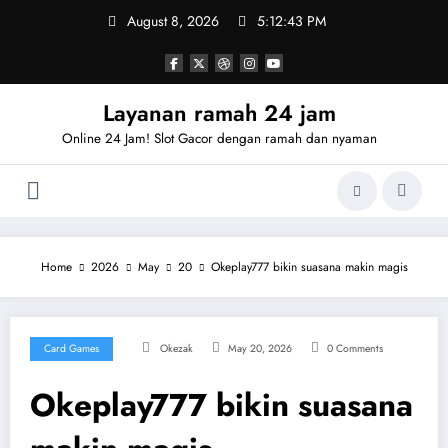
Skip
August 8, 2026
5:12:43 PM
to
content
Layanan ramah 24 jam
Online 24 Jam! Slot Gacor dengan ramah dan nyaman
Home
2026
May
20
Okeplay777 bikin suasana makin magis
Card Games
Okezak
May 20, 2026
0 Comments
Okeplay777 bikin suasana