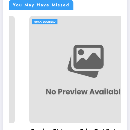
You May Have Missed
UNCATEGORIZED