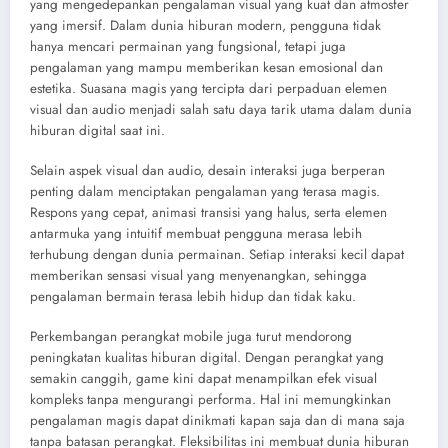
yang mengedepankan pengalaman visual yang kuat dan atmosfer
yang imersif. Dalam dunia hiburan modern, pengguna tidak
hanya mencari permainan yang fungsional, tetapi juga
pengalaman yang mampu memberikan kesan emosional dan
estetika. Suasana magis yang tercipta dari perpaduan elemen
visual dan audio menjadi salah satu daya tarik utama dalam dunia
hiburan digital saat ini.
Selain aspek visual dan audio, desain interaksi juga berperan
penting dalam menciptakan pengalaman yang terasa magis.
Respons yang cepat, animasi transisi yang halus, serta elemen
antarmuka yang intuitif membuat pengguna merasa lebih
terhubung dengan dunia permainan. Setiap interaksi kecil dapat
memberikan sensasi visual yang menyenangkan, sehingga
pengalaman bermain terasa lebih hidup dan tidak kaku.
Perkembangan perangkat mobile juga turut mendorong
peningkatan kualitas hiburan digital. Dengan perangkat yang
semakin canggih, game kini dapat menampilkan efek visual
kompleks tanpa mengurangi performa. Hal ini memungkinkan
pengalaman magis dapat dinikmati kapan saja dan di mana saja
tanpa batasan perangkat. Fleksibilitas ini membuat dunia hiburan