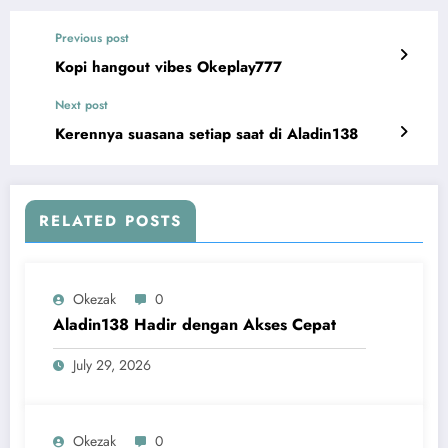
Previous post
Kopi hangout vibes Okeplay777
Next post
Kerennya suasana setiap saat di Aladin138
RELATED POSTS
Okezak
0
Aladin138 Hadir dengan Akses Cepat
July 29, 2026
Okezak
0