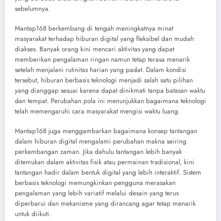
sebelumnya.
Mantap168 berkembang di tengah meningkatnya minat
masyarakat terhadap hiburan digital yang fleksibel dan mudah
diakses. Banyak orang kini mencari aktivitas yang dapat
memberikan pengalaman ringan namun tetap terasa menarik
setelah menjalani rutinitas harian yang padat. Dalam kondisi
tersebut, hiburan berbasis teknologi menjadi salah satu pilihan
yang dianggap sesuai karena dapat dinikmati tanpa batasan waktu
dan tempat. Perubahan pola ini menunjukkan bagaimana teknologi
telah memengaruhi cara masyarakat mengisi waktu luang.
Mantap168 juga menggambarkan bagaimana konsep tantangan
dalam hiburan digital mengalami perubahan makna seiring
perkembangan zaman. Jika dahulu tantangan lebih banyak
ditemukan dalam aktivitas fisik atau permainan tradisional, kini
tantangan hadir dalam bentuk digital yang lebih interaktif. Sistem
berbasis teknologi memungkinkan pengguna merasakan
pengalaman yang lebih variatif melalui desain yang terus
diperbarui dan mekanisme yang dirancang agar tetap menarik
untuk diikuti.