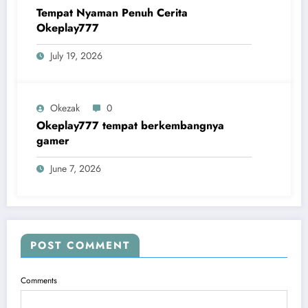
Tempat Nyaman Penuh Cerita
Okeplay777
July 19, 2026
Okezak
0
Okeplay777 tempat berkembangnya
gamer
June 7, 2026
POST COMMENT
Comments