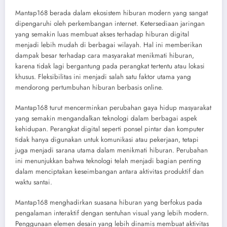
Mantap168 berada dalam ekosistem hiburan modern yang sangat
dipengaruhi oleh perkembangan internet. Ketersediaan jaringan
yang semakin luas membuat akses terhadap hiburan digital
menjadi lebih mudah di berbagai wilayah. Hal ini memberikan
dampak besar terhadap cara masyarakat menikmati hiburan,
karena tidak lagi bergantung pada perangkat tertentu atau lokasi
khusus. Fleksibilitas ini menjadi salah satu faktor utama yang
mendorong pertumbuhan hiburan berbasis online.
Mantap168 turut mencerminkan perubahan gaya hidup masyarakat
yang semakin mengandalkan teknologi dalam berbagai aspek
kehidupan. Perangkat digital seperti ponsel pintar dan komputer
tidak hanya digunakan untuk komunikasi atau pekerjaan, tetapi
juga menjadi sarana utama dalam menikmati hiburan. Perubahan
ini menunjukkan bahwa teknologi telah menjadi bagian penting
dalam menciptakan keseimbangan antara aktivitas produktif dan
waktu santai.
Mantap168 menghadirkan suasana hiburan yang berfokus pada
pengalaman interaktif dengan sentuhan visual yang lebih modern.
Penggunaan elemen desain yang lebih dinamis membuat aktivitas