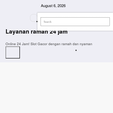
Skip
August 6, 2026
to
content
Layanan ramah 24 jam
Online 24 Jam! Slot Gacor dengan ramah dan nyaman