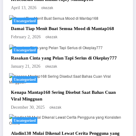
okezak
April 13, 2026
Uncategorized
Damai Tiap Menit Buat Semua Mood di Mantap168
okezak
February 2, 2026
Uncategorized
Rasakan Cinta yang Pelan Tapi Serius di Okeplay777
okezak
January 21, 2026
Uncategorized
Kenapa Mantap168 Sering Disebut Saat Bahas Cuan
Viral Mingguan
okezak
December 30, 2025
Uncategorized
Aladin138 Mulai Dikenal Lewat Cerita Pengguna yang