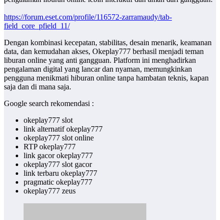
https://forum.eset.com/profile/116572-zarramaudy/tab-
field_core_pfield_11/
Dengan kombinasi kecepatan, stabilitas, desain menarik, keamanan
data, dan kemudahan akses, Okeplay777 berhasil menjadi teman
liburan online yang anti gangguan. Platform ini menghadirkan
pengalaman digital yang lancar dan nyaman, memungkinkan
pengguna menikmati hiburan online tanpa hambatan teknis, kapan
saja dan di mana saja.
Google search rekomendasi :
okeplay777 slot
link alternatif okeplay777
okeplay777 slot online
RTP okeplay777
link gacor okeplay777
okeplay777 slot gacor
link terbaru okeplay777
pragmatic okeplay777
okeplay777 zeus