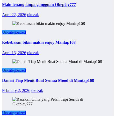
Main tenang tanpa gangguan Okeplay777
April 22, 2026
okezak
Uncategorized
Kebebasan bikin makin enjoy Mantap168
April 13, 2026
okezak
Uncategorized
Damai Tiap Menit Buat Semua Mood di Mantap168
February 2, 2026
okezak
Uncategorized