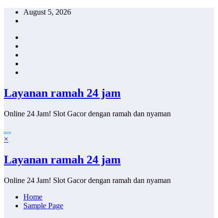
Skip
August 5, 2026
to
content
Layanan ramah 24 jam
Online 24 Jam! Slot Gacor dengan ramah dan nyaman
×
Layanan ramah 24 jam
Online 24 Jam! Slot Gacor dengan ramah dan nyaman
Home
Sample Page