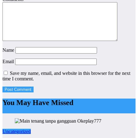
Name
Email
Save my name, email, and website in this browser for the next
time I comment.
You May Have Missed
Uncategorized