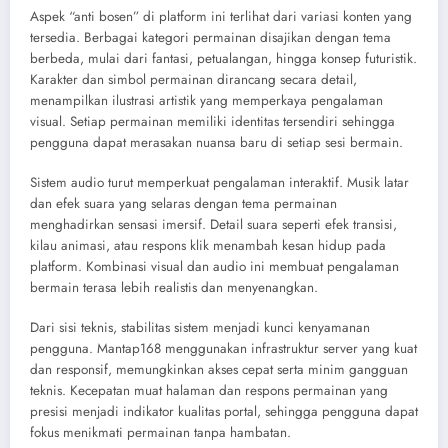
Aspek “anti bosen” di platform ini terlihat dari variasi konten yang
tersedia. Berbagai kategori permainan disajikan dengan tema
berbeda, mulai dari fantasi, petualangan, hingga konsep futuristik.
Karakter dan simbol permainan dirancang secara detail,
menampilkan ilustrasi artistik yang memperkaya pengalaman
visual. Setiap permainan memiliki identitas tersendiri sehingga
pengguna dapat merasakan nuansa baru di setiap sesi bermain.
Sistem audio turut memperkuat pengalaman interaktif. Musik latar
dan efek suara yang selaras dengan tema permainan
menghadirkan sensasi imersif. Detail suara seperti efek transisi,
kilau animasi, atau respons klik menambah kesan hidup pada
platform. Kombinasi visual dan audio ini membuat pengalaman
bermain terasa lebih realistis dan menyenangkan.
Dari sisi teknis, stabilitas sistem menjadi kunci kenyamanan
pengguna. Mantap168 menggunakan infrastruktur server yang kuat
dan responsif, memungkinkan akses cepat serta minim gangguan
teknis. Kecepatan muat halaman dan respons permainan yang
presisi menjadi indikator kualitas portal, sehingga pengguna dapat
fokus menikmati permainan tanpa hambatan.