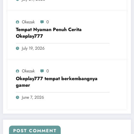
Okezak
0
Tempat Nyaman Penuh Cerita
Okeplay777
July 19, 2026
Okezak
0
Okeplay777 tempat berkembangnya
gamer
June 7, 2026
POST COMMENT