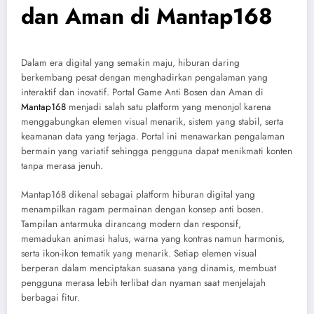
dan Aman di Mantap168
Dalam era digital yang semakin maju, hiburan daring
berkembang pesat dengan menghadirkan pengalaman yang
interaktif dan inovatif. Portal Game Anti Bosen dan Aman di
Mantap168
menjadi salah satu platform yang menonjol karena
menggabungkan elemen visual menarik, sistem yang stabil, serta
keamanan data yang terjaga. Portal ini menawarkan pengalaman
bermain yang variatif sehingga pengguna dapat menikmati konten
tanpa merasa jenuh.
Mantap168 dikenal sebagai platform hiburan digital yang
menampilkan ragam permainan dengan konsep anti bosen.
Tampilan antarmuka dirancang modern dan responsif,
memadukan animasi halus, warna yang kontras namun harmonis,
serta ikon-ikon tematik yang menarik. Setiap elemen visual
berperan dalam menciptakan suasana yang dinamis, membuat
pengguna merasa lebih terlibat dan nyaman saat menjelajah
berbagai fitur.