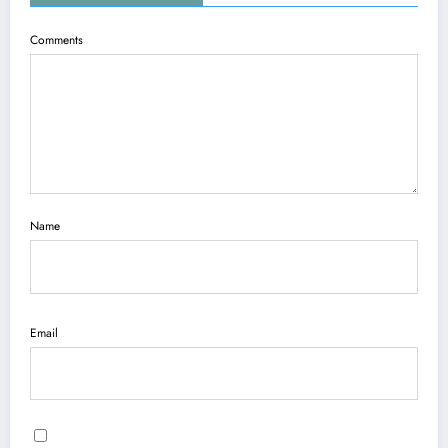
Comments
Name
Email