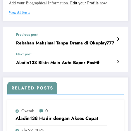
Add your Biographical Information.
Edit your Profile
now.
View All Posts
Previous post
Rebahan Maksimal Tanpa Drama di Okeplay777
Next post
Aladin138 Bikin Main Auto Baper Positif
RELATED POSTS
Okezak
0
Aladin138 Hadir dengan Akses Cepat
July 29, 2026