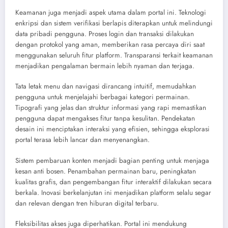
Keamanan juga menjadi aspek utama dalam portal ini. Teknologi
enkripsi dan sistem verifikasi berlapis diterapkan untuk melindungi
data pribadi pengguna. Proses login dan transaksi dilakukan
dengan protokol yang aman, memberikan rasa percaya diri saat
menggunakan seluruh fitur platform. Transparansi terkait keamanan
menjadikan pengalaman bermain lebih nyaman dan terjaga.
Tata letak menu dan navigasi dirancang intuitif, memudahkan
pengguna untuk menjelajahi berbagai kategori permainan.
Tipografi yang jelas dan struktur informasi yang rapi memastikan
pengguna dapat mengakses fitur tanpa kesulitan. Pendekatan
desain ini menciptakan interaksi yang efisien, sehingga eksplorasi
portal terasa lebih lancar dan menyenangkan.
Sistem pembaruan konten menjadi bagian penting untuk menjaga
kesan anti bosen. Penambahan permainan baru, peningkatan
kualitas grafis, dan pengembangan fitur interaktif dilakukan secara
berkala. Inovasi berkelanjutan ini menjadikan platform selalu segar
dan relevan dengan tren hiburan digital terbaru.
Fleksibilitas akses juga diperhatikan. Portal ini mendukung