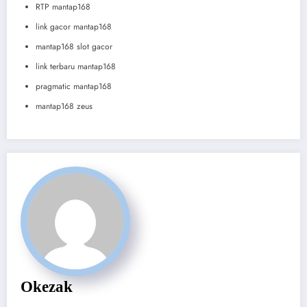
RTP mantap168
link gacor mantap168
mantap168 slot gacor
link terbaru mantap168
pragmatic mantap168
mantap168 zeus
Okezak