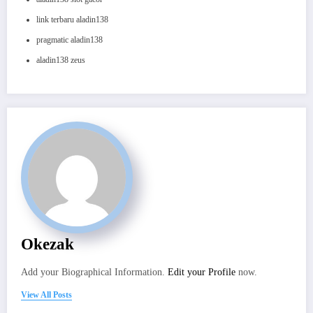
link terbaru aladin138
pragmatic aladin138
aladin138 zeus
Okezak
Add your Biographical Information.
Edit your Profile
now.
View All Posts