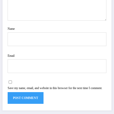
Name
Email
Save my name, email, and website in this browser for the next time I comment.