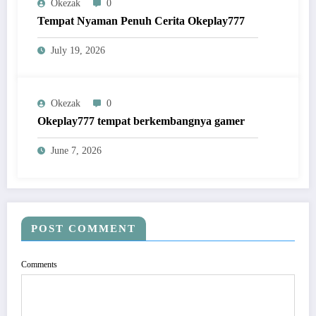
Okezak
0
Tempat Nyaman Penuh Cerita Okeplay777
July 19, 2026
Okezak
0
Okeplay777 tempat berkembangnya gamer
June 7, 2026
POST COMMENT
Comments