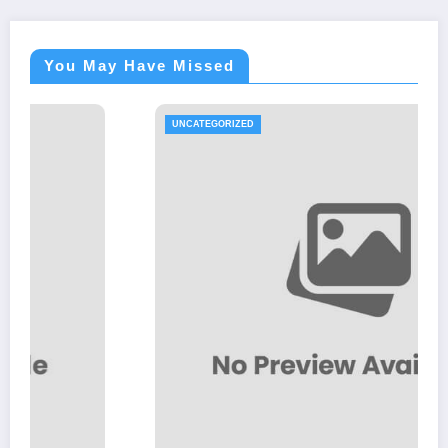
You May Have Missed
UNCATEGORIZED