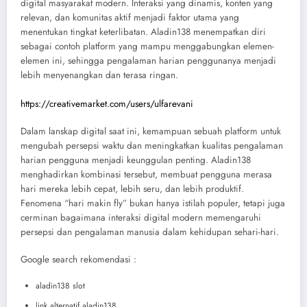
digital masyarakat modern. Interaksi yang dinamis, konten yang
relevan, dan komunitas aktif menjadi faktor utama yang
menentukan tingkat keterlibatan. Aladin138 menempatkan diri
sebagai contoh platform yang mampu menggabungkan elemen-
elemen ini, sehingga pengalaman harian penggunanya menjadi
lebih menyenangkan dan terasa ringan.
https://creativemarket.com/users/ulfarevani
Dalam lanskap digital saat ini, kemampuan sebuah platform untuk
mengubah persepsi waktu dan meningkatkan kualitas pengalaman
harian pengguna menjadi keunggulan penting. Aladin138
menghadirkan kombinasi tersebut, membuat pengguna merasa
hari mereka lebih cepat, lebih seru, dan lebih produktif.
Fenomena “hari makin fly” bukan hanya istilah populer, tetapi juga
cerminan bagaimana interaksi digital modern memengaruhi
persepsi dan pengalaman manusia dalam kehidupan sehari-hari.
Google search rekomendasi :
aladin138 slot
link alternatif aladin138