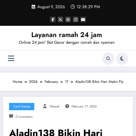
Skip
August 9, 2026
12:38:30 PM
to
content
Layanan ramah 24 jam
Online 24 Jam! Slot Gacor dengan ramah dan nyaman
Home
2026
February
17
Aladin138 Bikin Hari Makin Fly
Card Games
Okezak
February 17, 2026
0 Comments
Aladin138 Bikin Hari