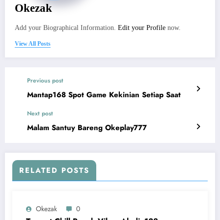
Okezak
Add your Biographical Information.
Edit your Profile
now.
View All Posts
Previous post
Mantap168 Spot Game Kekinian Setiap Saat
Next post
Malam Santuy Bareng Okeplay777
RELATED POSTS
Okezak
0