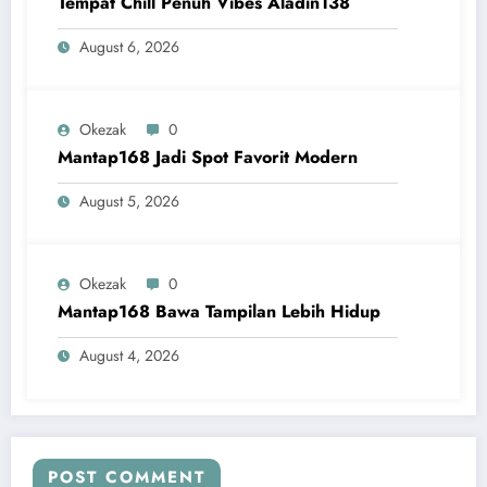
Tempat Chill Penuh Vibes Aladin138
August 6, 2026
Okezak
0
Mantap168 Jadi Spot Favorit Modern
August 5, 2026
Okezak
0
Mantap168 Bawa Tampilan Lebih Hidup
August 4, 2026
POST COMMENT