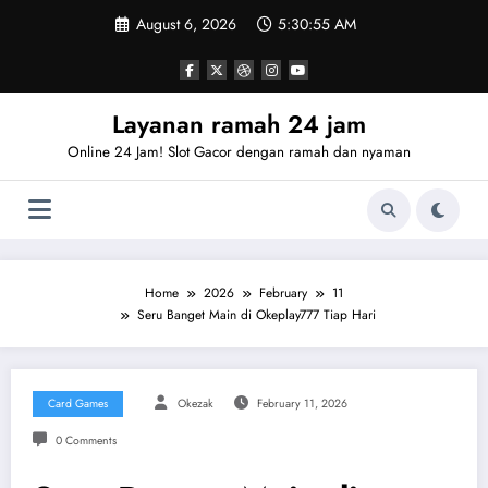
Skip
August 6, 2026
5:30:56 AM
to
content
Layanan ramah 24 jam
Online 24 Jam! Slot Gacor dengan ramah dan nyaman
Home
2026
February
11
Seru Banget Main di Okeplay777 Tiap Hari
Card Games
Okezak
February 11, 2026
0 Comments