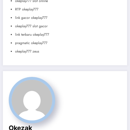
okeplay777 slot online
RTP okeplay777
link gacor okeplay777
okeplay777 slot gacor
link terbaru okeplay777
pragmatic okeplay777
okeplay777 zeus
Okezak