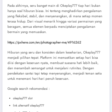
Pada akhirnya, seru banget main di Okeplay777 tiap hari bukan
hanya soal hiburan biasa. Ini tentang menghadirkan pengalaman
yang fleksibel, stabil, dan menyenangkan, di mana setiap momen
terasa hidup. Dari visual menarik hingga variasi permainan yang
beragam, semua elemen berpadu menciptakan pengalaman
bermain yang memuaskan.
https://pxhere.com/en/photographer-me/4916262
Hiburan yang seru dan konsisten dalam keseharian, Okeplay777
menjadi pilihan tepat. Platform ini memastikan setiap hari bisa
diisi dengan keseruan nyata, membuat suasana hati lebih baik,
dan menambah semangat untuk menjalani rutinitas. Dengan
pendekatan santai tapi tetap menyenangkan, menjadi teman setia
untuk menemani hari-hari penuh keseruan.
Google search rekomendasi :
okeplay777 slot
link alternatif okeplay777