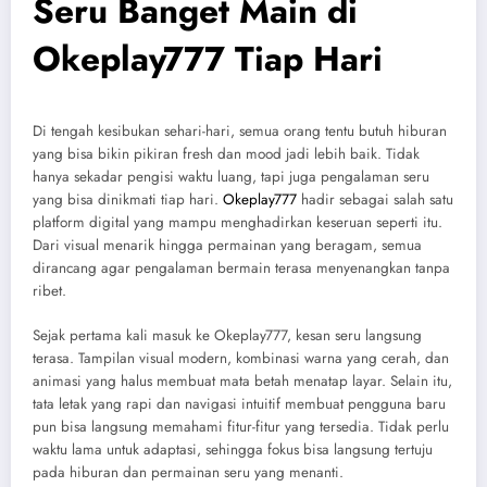
Seru Banget Main di
Okeplay777 Tiap Hari
Di tengah kesibukan sehari-hari, semua orang tentu butuh hiburan
yang bisa bikin pikiran fresh dan mood jadi lebih baik. Tidak
hanya sekadar pengisi waktu luang, tapi juga pengalaman seru
yang bisa dinikmati tiap hari.
Okeplay777
hadir sebagai salah satu
platform digital yang mampu menghadirkan keseruan seperti itu.
Dari visual menarik hingga permainan yang beragam, semua
dirancang agar pengalaman bermain terasa menyenangkan tanpa
ribet.
Sejak pertama kali masuk ke Okeplay777, kesan seru langsung
terasa. Tampilan visual modern, kombinasi warna yang cerah, dan
animasi yang halus membuat mata betah menatap layar. Selain itu,
tata letak yang rapi dan navigasi intuitif membuat pengguna baru
pun bisa langsung memahami fitur-fitur yang tersedia. Tidak perlu
waktu lama untuk adaptasi, sehingga fokus bisa langsung tertuju
pada hiburan dan permainan seru yang menanti.