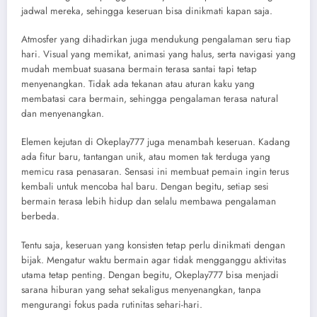
jadwal mereka, sehingga keseruan bisa dinikmati kapan saja.
Atmosfer yang dihadirkan juga mendukung pengalaman seru tiap
hari. Visual yang memikat, animasi yang halus, serta navigasi yang
mudah membuat suasana bermain terasa santai tapi tetap
menyenangkan. Tidak ada tekanan atau aturan kaku yang
membatasi cara bermain, sehingga pengalaman terasa natural
dan menyenangkan.
Elemen kejutan di Okeplay777 juga menambah keseruan. Kadang
ada fitur baru, tantangan unik, atau momen tak terduga yang
memicu rasa penasaran. Sensasi ini membuat pemain ingin terus
kembali untuk mencoba hal baru. Dengan begitu, setiap sesi
bermain terasa lebih hidup dan selalu membawa pengalaman
berbeda.
Tentu saja, keseruan yang konsisten tetap perlu dinikmati dengan
bijak. Mengatur waktu bermain agar tidak mengganggu aktivitas
utama tetap penting. Dengan begitu, Okeplay777 bisa menjadi
sarana hiburan yang sehat sekaligus menyenangkan, tanpa
mengurangi fokus pada rutinitas sehari-hari.