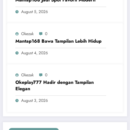
August 5, 2026
Okezak
0
Mantap168 Bawa Tampilan Lebih Hidup
August 4, 2026
Okezak
0
Okeplay777 Hadir dengan Tampilan
Elegan
August 3, 2026