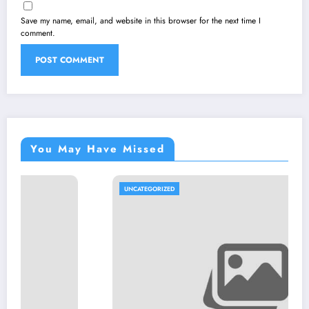
Save my name, email, and website in this browser for the next time I
comment.
You May Have Missed
UNCATEGORIZED