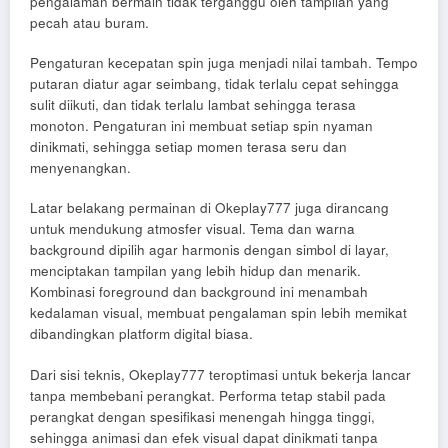
pengalaman bermain tidak terganggu oleh tampilan yang
pecah atau buram.
Pengaturan kecepatan spin juga menjadi nilai tambah. Tempo
putaran diatur agar seimbang, tidak terlalu cepat sehingga
sulit diikuti, dan tidak terlalu lambat sehingga terasa
monoton. Pengaturan ini membuat setiap spin nyaman
dinikmati, sehingga setiap momen terasa seru dan
menyenangkan.
Latar belakang permainan di Okeplay777 juga dirancang
untuk mendukung atmosfer visual. Tema dan warna
background dipilih agar harmonis dengan simbol di layar,
menciptakan tampilan yang lebih hidup dan menarik.
Kombinasi foreground dan background ini menambah
kedalaman visual, membuat pengalaman spin lebih memikat
dibandingkan platform digital biasa.
Dari sisi teknis, Okeplay777 teroptimasi untuk bekerja lancar
tanpa membebani perangkat. Performa tetap stabil pada
perangkat dengan spesifikasi menengah hingga tinggi,
sehingga animasi dan efek visual dapat dinikmati tanpa