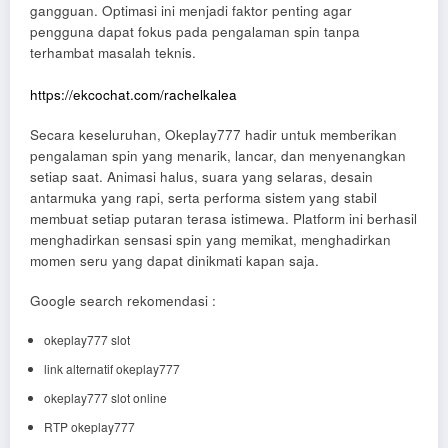
gangguan. Optimasi ini menjadi faktor penting agar
pengguna dapat fokus pada pengalaman spin tanpa
terhambat masalah teknis.
https://ekcochat.com/rachelkalea
Secara keseluruhan, Okeplay777 hadir untuk memberikan
pengalaman spin yang menarik, lancar, dan menyenangkan
setiap saat. Animasi halus, suara yang selaras, desain
antarmuka yang rapi, serta performa sistem yang stabil
membuat setiap putaran terasa istimewa. Platform ini berhasil
menghadirkan sensasi spin yang memikat, menghadirkan
momen seru yang dapat dinikmati kapan saja.
Google search rekomendasi :
okeplay777 slot
link alternatif okeplay777
okeplay777 slot online
RTP okeplay777