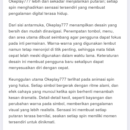
Okeplay777 lebih dari sekadar menjalankan putaran; setiap
spin menghadirkan sensasi tersendiri yang membuat
pengalaman digital terasa hidup.
Dari sisi antarmuka, Okeplay777 menampilkan desain yang
bersih dan mudah dinavigasi. Penempatan tombol, menu,
dan area utama dibuat seimbang agar pengguna dapat fokus
pada inti permainan. Warna-warna yang digunakan lembut
namun tetap menonjol di titik penting, sehingga mata tidak
cepat lelah meski digunakan dalam waktu lama. Keteraturan
desain ini membuat pengguna baru sekalipun dapat
menyesuaikan diri dengan cepat.
Keunggulan utama Okeplay777 terlihat pada animasi spin
yang halus. Setiap simbol bergerak dengan ritme alami, dan
efek cahaya yang muncul ketika spin berhenti menambah
kesan dramatis. Detail-detail kecil, seperti bayangan dan
perubahan warna pada simbol, memberikan pengalaman
visual yang lebih realistis. Sensasi ini membuat setiap
putaran terasa bernilai, seakan setiap spin memiliki momen
tersendiri untuk dinikmati.