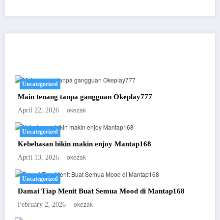
You May Have Missed
Uncategorized
Main tenang tanpa gangguan Okeplay777
okezak
April 22, 2026
Uncategorized
Kebebasan bikin makin enjoy Mantap168
okezak
April 13, 2026
Uncategorized
Damai Tiap Menit Buat Semua Mood di Mantap168
okezak
February 2, 2026