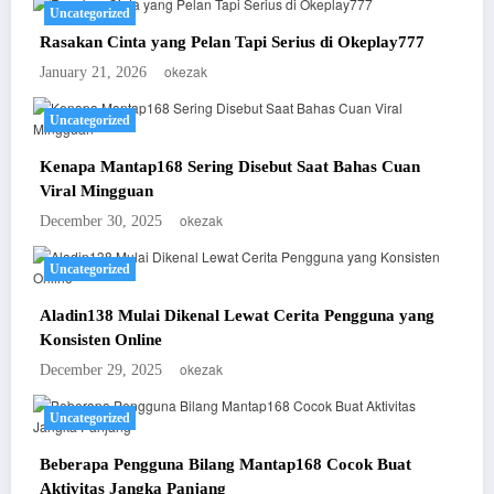
Uncategorized
Rasakan Cinta yang Pelan Tapi Serius di Okeplay777
okezak
January 21, 2026
Uncategorized
Kenapa Mantap168 Sering Disebut Saat Bahas Cuan
Viral Mingguan
okezak
December 30, 2025
Uncategorized
Aladin138 Mulai Dikenal Lewat Cerita Pengguna yang
Konsisten Online
okezak
December 29, 2025
Uncategorized
Beberapa Pengguna Bilang Mantap168 Cocok Buat
Aktivitas Jangka Panjang