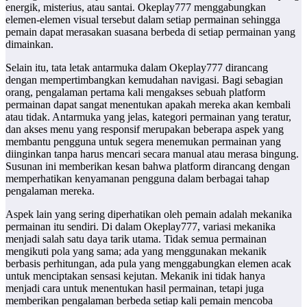
energik, misterius, atau santai. Okeplay777 menggabungkan
elemen-elemen visual tersebut dalam setiap permainan sehingga
pemain dapat merasakan suasana berbeda di setiap permainan yang
dimainkan.
Selain itu, tata letak antarmuka dalam Okeplay777 dirancang
dengan mempertimbangkan kemudahan navigasi. Bagi sebagian
orang, pengalaman pertama kali mengakses sebuah platform
permainan dapat sangat menentukan apakah mereka akan kembali
atau tidak. Antarmuka yang jelas, kategori permainan yang teratur,
dan akses menu yang responsif merupakan beberapa aspek yang
membantu pengguna untuk segera menemukan permainan yang
diinginkan tanpa harus mencari secara manual atau merasa bingung.
Susunan ini memberikan kesan bahwa platform dirancang dengan
memperhatikan kenyamanan pengguna dalam berbagai tahap
pengalaman mereka.
Aspek lain yang sering diperhatikan oleh pemain adalah mekanika
permainan itu sendiri. Di dalam Okeplay777, variasi mekanika
menjadi salah satu daya tarik utama. Tidak semua permainan
mengikuti pola yang sama; ada yang menggunakan mekanik
berbasis perhitungan, ada pula yang menggabungkan elemen acak
untuk menciptakan sensasi kejutan. Mekanik ini tidak hanya
menjadi cara untuk menentukan hasil permainan, tetapi juga
memberikan pengalaman berbeda setiap kali pemain mencoba