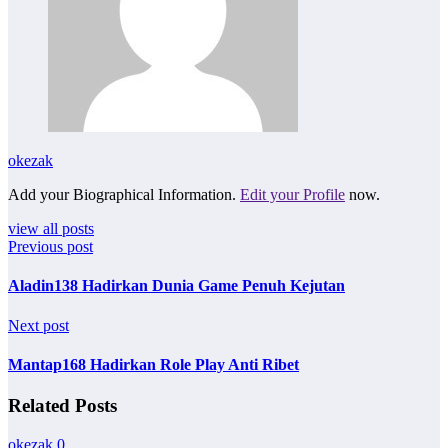
okezak
Add your Biographical Information.
Edit your Profile
now.
view all posts
Previous post
Aladin138 Hadirkan Dunia Game Penuh Kejutan
Next post
Mantap168 Hadirkan Role Play Anti Ribet
Related Posts
okezak
0