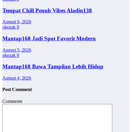
Tempat Chill Penuh Vibes Aladin138
August 6, 2026
okezak
0
Mantap168 Jadi Spot Favorit Modern
August 5, 2026
okezak
0
Mantap168 Bawa Tampilan Lebih Hidup
August 4, 2026
Post Comment
Comments