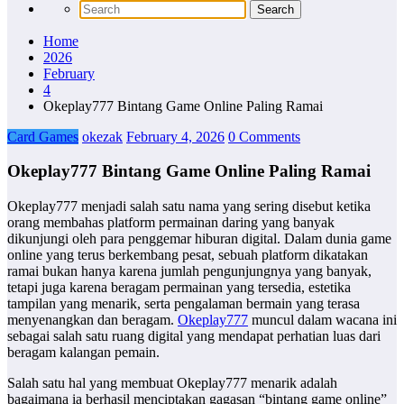
Home
2026
February
4
Okeplay777 Bintang Game Online Paling Ramai
Card Games
okezak
February 4, 2026
0 Comments
Okeplay777 Bintang Game Online Paling Ramai
Okeplay777 menjadi salah satu nama yang sering disebut ketika
orang membahas platform permainan daring yang banyak
dikunjungi oleh para penggemar hiburan digital. Dalam dunia game
online yang terus berkembang pesat, sebuah platform dikatakan
ramai bukan hanya karena jumlah pengunjungnya yang banyak,
tetapi juga karena beragam permainan yang tersedia, estetika
tampilan yang menarik, serta pengalaman bermain yang terasa
menyenangkan dan beragam.
Okeplay777
muncul dalam wacana ini
sebagai salah satu ruang digital yang mendapat perhatian luas dari
beragam kalangan pemain.
Salah satu hal yang membuat Okeplay777 menarik adalah
bagaimana ia berhasil menciptakan gagasan “bintang game online”