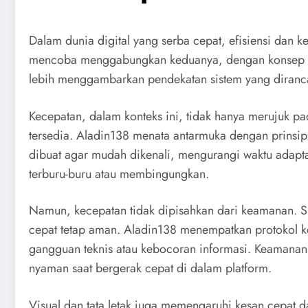
Dalam dunia digital yang serba cepat, efisiensi dan 
mencoba menggabungkan keduanya, dengan konsep “ma
lebih menggambarkan pendekatan sistem yang diran
Kecepatan, dalam konteks ini, tidak hanya merujuk p
tersedia. Aladin138 menata antarmuka dengan prinsip 
dibuat agar mudah dikenali, mengurangi waktu adapt
terburu-buru atau membingungkan.
Namun, kecepatan tidak dipisahkan dari keamanan. Si
cepat tetap aman. Aladin138 menempatkan protokol ke
gangguan teknis atau kebocoran informasi. Keamanan
nyaman saat bergerak cepat di dalam platform.
Visual dan tata letak juga memengaruhi kesan cepat 