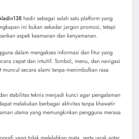
Aladin138
hadir sebagai salah satu platform yang
kapan ini bukan sekadar jargon promosi, tetapi
rbankan aspek keamanan dan kenyamanan.
ngguna dalam mengakses informasi dan fitur yang
ara cepat dan intuitif. Tombol, menu, dan navigasi
t muncul secara alami tanpa menimbulkan rasa
an stabilitas teknis menjadi kunci agar pengalaman
pat melakukan berbagai aktivitas tanpa khawatir
engalaman utama yang memungkinkan pengguna merasa
rafi yang tidak melelahkan mata, serta jarak antar