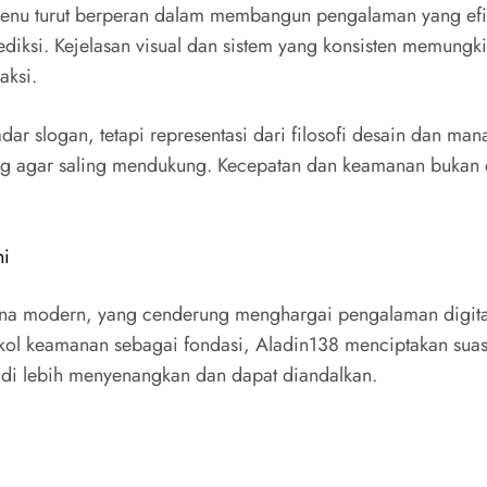
n menu turut berperan dalam membangun pengalaman yang efi
ediksi. Kejelasan visual dan sistem yang konsisten memun
aksi.
 slogan, tetapi representasi dari filosofi desain dan man
cang agar saling mendukung. Kecepatan dan keamanan bukan
ni
na modern, yang cenderung menghargai pengalaman digital
kol keamanan sebagai fondasi, Aladin138 menciptakan sua
adi lebih menyenangkan dan dapat diandalkan.