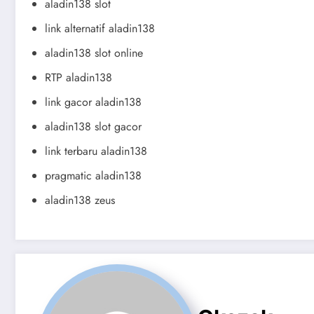
aladin138 slot
link alternatif aladin138
aladin138 slot online
RTP aladin138
link gacor aladin138
aladin138 slot gacor
link terbaru aladin138
pragmatic aladin138
aladin138 zeus