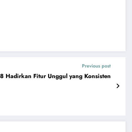
Previous post
 Hadirkan Fitur Unggul yang Konsisten