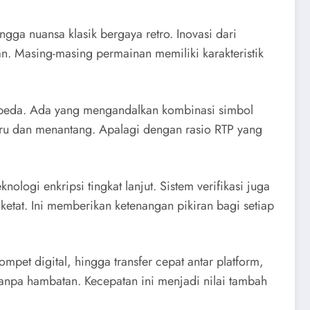
ngga nuansa klasik bergaya retro. Inovasi dari
. Masing-masing permainan memiliki karakteristik
erbeda. Ada yang mengandalkan kombinasi simbol
baru dan menantang. Apalagi dengan rasio RTP yang
logi enkripsi tingkat lanjut. Sistem verifikasi juga
ketat. Ini memberikan ketenangan pikiran bagi setiap
pet digital, hingga transfer cepat antar platform,
npa hambatan. Kecepatan ini menjadi nilai tambah