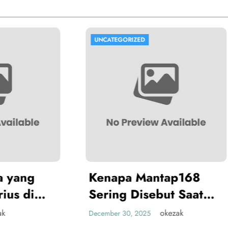
GORIZED
UNCATEGORIZED
pa Mantap168
Aladin138 Mula
ng Disebut Saat
Dikenal Lewat C
s Cuan Viral
Pengguna yang
okezak
okeza
r 30, 2025
December 29, 2025
guan
Konsisten Onli