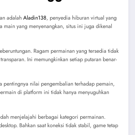
ian adalah
Aladin138
, penyedia hiburan virtual yang
a main yang menyenangkan, situs ini juga dikenal
keberuntungan. Ragam permainan yang tersedia tidak
transparan. Ini memungkinkan setiap putaran benar-
a pentingnya nilai pengembalian terhadap pemain,
rmain di platform ini tidak hanya menyuguhkan
 mudah menjelajahi berbagai kategori permainan.
sktop. Bahkan saat koneksi tidak stabil, game tetap