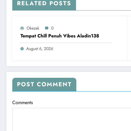
RELATED POSTS
Okezak
0
Tempat Chill Penuh Vibes Aladin138
August 6, 2026
POST COMMENT
Comments