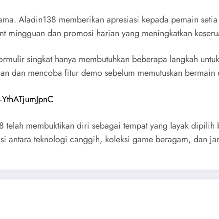
utama. Aladin138 memberikan apresiasi kepada pemain setia
ent mingguan dan promosi harian yang meningkatkan keserua
mulir singkat hanya membutuhkan beberapa langkah untuk me
lihan dan mencoba fitur demo sebelum memutuskan bermain
8-YthATjumJpnC
telah membuktikan diri sebagai tempat yang layak dipilih 
i antara teknologi canggih, koleksi game beragam, dan jam