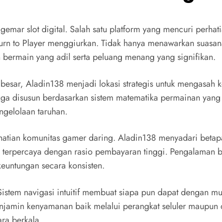
ar slot digital. Salah satu platform yang mencuri perhat
urn to Player menggiurkan. Tidak hanya menawarkan suasan
bermain yang adil serta peluang menang yang signifikan.
esar, Aladin138 menjadi lokasi strategis untuk mengasah 
uga disusun berdasarkan sistem matematika permainan yang 
ngelolaan taruhan.
rhatian komunitas gamer daring. Aladin138 menyadari betap
erpercaya dengan rasio pembayaran tinggi. Pengalaman be
keuntungan secara konsisten.
ni. Sistem navigasi intuitif membuat siapa pun dapat dengan
jamin kenyamanan baik melalui perangkat seluler maupun de
ara berkala.