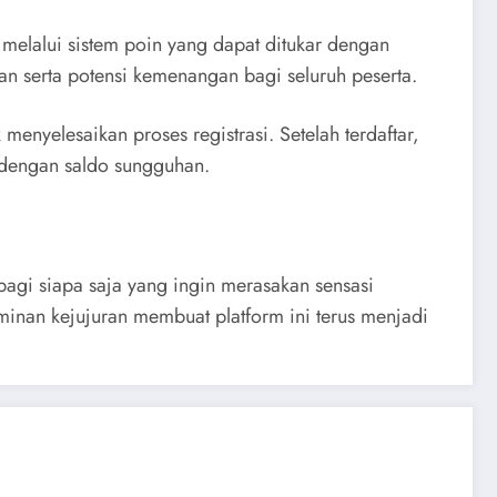
 melalui sistem poin yang dapat ditukar dengan
n serta potensi kemenangan bagi seluruh peserta.
nyelesaikan proses registrasi. Setelah terdaftar,
 dengan saldo sungguhan.
bagi siapa saja yang ingin merasakan sensasi
inan kejujuran membuat platform ini terus menjadi