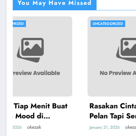
You May Have Missed
UNCATEGORIZED
UNCATE
Rasakan Cinta yang
Kena
Pelan Tapi Serius di
Seri
Okeplay777
Baha
okezak
January 21, 2026
Decembe
Ming