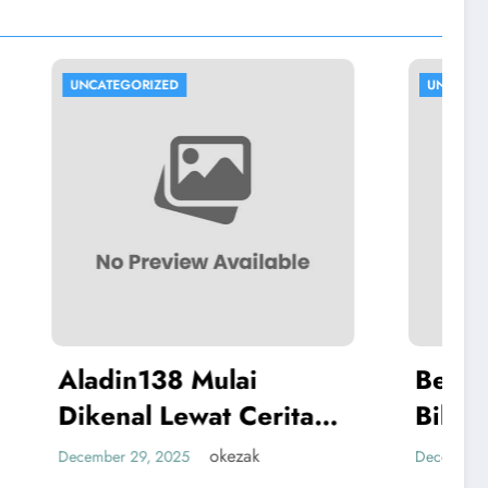
UNCATEGORIZED
i
Beberapa Pengguna
erita
Bilang Mantap168
Cocok Buat Aktivitas
k
okezak
December 28, 2025
ne
Jangka Panjang