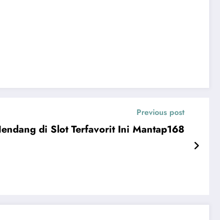
Previous post
Nendang di Slot Terfavorit Ini Mantap168