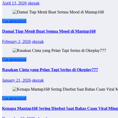
April 13, 2026
okezak
Uncategorized
Damai Tiap Menit Buat Semua Mood di Mantap168
February 2, 2026
okezak
Uncategorized
Rasakan Cinta yang Pelan Tapi Serius di Okeplay777
January 21, 2026
okezak
Uncategorized
Kenapa Mantap168 Sering Disebut Saat Bahas Cuan Viral Min