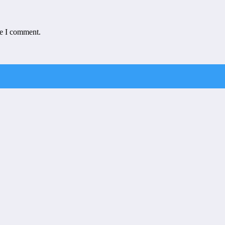
me I comment.