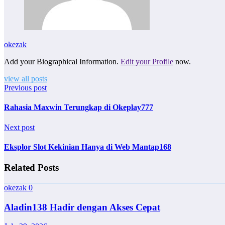
okezak
Add your Biographical Information.
Edit your Profile
now.
view all posts
Previous post
Rahasia Maxwin Terungkap di Okeplay777
Next post
Eksplor Slot Kekinian Hanya di Web Mantap168
Related Posts
okezak
0
Aladin138 Hadir dengan Akses Cepat