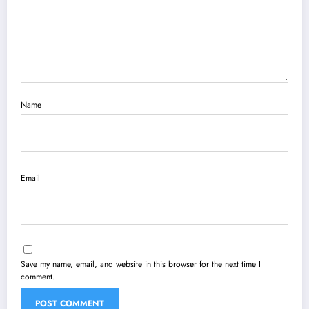
Name
Email
Save my name, email, and website in this browser for the next time I
comment.