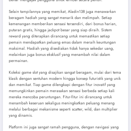
Selain tampilannya yang memikat, Aladin138 juga menawarkan
beragam hadiah yang sangat menarik dan melimpah. Setiap
kemenangan memberikan sensasi tersendiri, dari bonus harian,
putaran gratis, hingga jackpot besar yang siap diraih. Sistem
reward yang diterapkan dirancang untuk memastikan setiap
pemain mendapatkan peluang emas dalam meraih keuntungan
maksimal. Hadiah yang disediakan tidak hanya sekedar uang,
melainkan juga bonus eksklusif yang menambah nilai dalam
permainan.
Koleksi game slot yang disajikan sangat beragam, mulai dari tema
klasik dengan sentuhan modern hingga konsep futuristik yang unik
dan memikat. Tiap game dilengkapi dengan fitur inovatif yang
memungkinkan pemain merasakan sensasi berbeda setiap kali
mereka mencoba peruntungan. Fitur-fitur ini dirancang untuk
menambah keseruan sekaligus meningkatkan peluang menang
melalui berbagai mekanisme seperti scatter, wild, dan multiplier
yang dinamis.
Platform ini juga sangat ramah pengguna, dengan navigasi yang