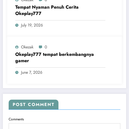
Tempat Nyaman Penuh Cerita
Okeplay777
July 19, 2026
Okezak
0
Okeplay777 tempat berkembangnya
gamer
June 7, 2026
POST COMMENT
Comments