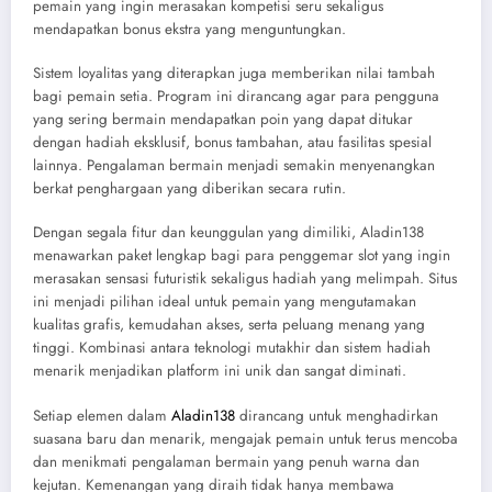
pemain yang ingin merasakan kompetisi seru sekaligus
mendapatkan bonus ekstra yang menguntungkan.
Sistem loyalitas yang diterapkan juga memberikan nilai tambah
bagi pemain setia. Program ini dirancang agar para pengguna
yang sering bermain mendapatkan poin yang dapat ditukar
dengan hadiah eksklusif, bonus tambahan, atau fasilitas spesial
lainnya. Pengalaman bermain menjadi semakin menyenangkan
berkat penghargaan yang diberikan secara rutin.
Dengan segala fitur dan keunggulan yang dimiliki, Aladin138
menawarkan paket lengkap bagi para penggemar slot yang ingin
merasakan sensasi futuristik sekaligus hadiah yang melimpah. Situs
ini menjadi pilihan ideal untuk pemain yang mengutamakan
kualitas grafis, kemudahan akses, serta peluang menang yang
tinggi. Kombinasi antara teknologi mutakhir dan sistem hadiah
menarik menjadikan platform ini unik dan sangat diminati.
Setiap elemen dalam
Aladin138
dirancang untuk menghadirkan
suasana baru dan menarik, mengajak pemain untuk terus mencoba
dan menikmati pengalaman bermain yang penuh warna dan
kejutan. Kemenangan yang diraih tidak hanya membawa