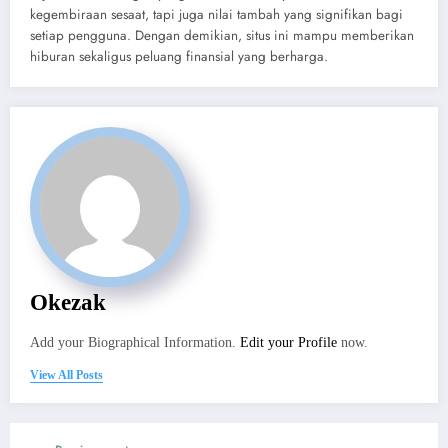
kegembiraan sesaat, tapi juga nilai tambah yang signifikan bagi
setiap pengguna. Dengan demikian, situs ini mampu memberikan
hiburan sekaligus peluang finansial yang berharga.
Okezak
Add your Biographical Information.
Edit your Profile
now.
View All Posts