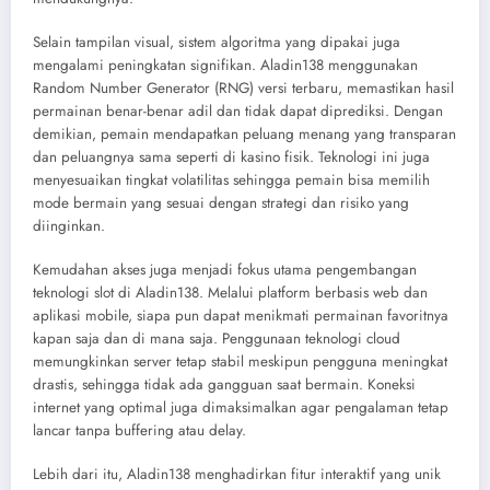
Selain tampilan visual, sistem algoritma yang dipakai juga
mengalami peningkatan signifikan. Aladin138 menggunakan
Random Number Generator (RNG) versi terbaru, memastikan hasil
permainan benar-benar adil dan tidak dapat diprediksi. Dengan
demikian, pemain mendapatkan peluang menang yang transparan
dan peluangnya sama seperti di kasino fisik. Teknologi ini juga
menyesuaikan tingkat volatilitas sehingga pemain bisa memilih
mode bermain yang sesuai dengan strategi dan risiko yang
diinginkan.
Kemudahan akses juga menjadi fokus utama pengembangan
teknologi slot di Aladin138. Melalui platform berbasis web dan
aplikasi mobile, siapa pun dapat menikmati permainan favoritnya
kapan saja dan di mana saja. Penggunaan teknologi cloud
memungkinkan server tetap stabil meskipun pengguna meningkat
drastis, sehingga tidak ada gangguan saat bermain. Koneksi
internet yang optimal juga dimaksimalkan agar pengalaman tetap
lancar tanpa buffering atau delay.
Lebih dari itu, Aladin138 menghadirkan fitur interaktif yang unik