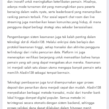
dan inovatif untuk meningkatkan keterlibatan pemain. Misalnya,
adanya mode turnamen slot yang memungkinkan para peserta
bersaing dalam waktu nyata, serta leaderboard yang menampilkan
ranking pemain terbaik. Fitur sosial seperti chat room dan live
streaming juga memberikan kesan komunitas yang hidup, di mana
pengguna dapat berbagi strategi atau sekadar bersosialisasi.
Pengembangan sistem keamanan juga tak kalah penting dalam
teknologi slot di Aladin138. Melalui enkripsi data berlapis dan
protokol keamanan tinggi, setiap transaksi dan aktivitas pengguna
terlindungi dari risiko pencurian data. Platform ini juga
menerapkan verifikasi berjenjang untuk memastikan bahwa hanya
pemain yang sah yang dapat mengakses akun mereka. Keamanan
ini menjadi salah satu alasan utama mengapa banyak pemain setia
memilih Aladin138 sebagai tempat bermain.
Teknologi pembayaran juga turut disempurnakan agar proses
deposit dan penarikan dana menjadi cepat dan mudah. Aladin138
menyediakan berbagai metode transaksi, mulai dari transfer bank
lokal hingga dompet digital populer. Semua metode ini
terintegrasi secara otomatis dengan sistem backend, sehingga
proses validasi dana dapat dilakukan dalam hitungan menit.