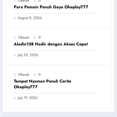
Okezak
0
Para Pemain Penuh Gaya Okeplay777
August 8, 2026
Okezak
0
Aladin138 Hadir dengan Akses Cepat
July 29, 2026
Okezak
0
Tempat Nyaman Penuh Cerita
Okeplay777
July 19, 2026