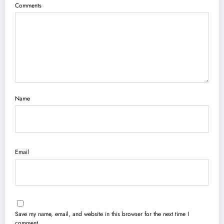
Comments
Name
Email
Save my name, email, and website in this browser for the next time I
comment.