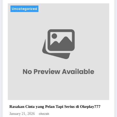
Uncategorized
Rasakan Cinta yang Pelan Tapi Serius di Okeplay777
okezak
January 21, 2026