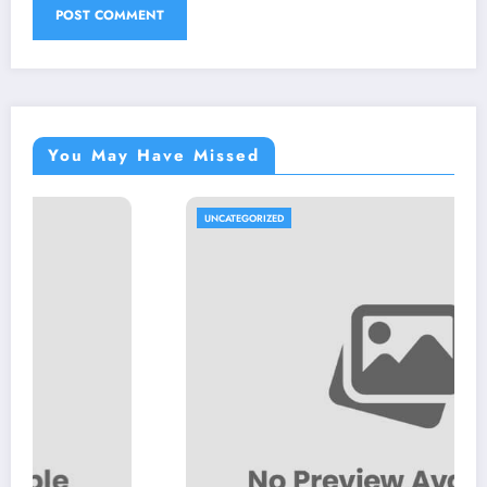
You May Have Missed
UNCATEGORIZED