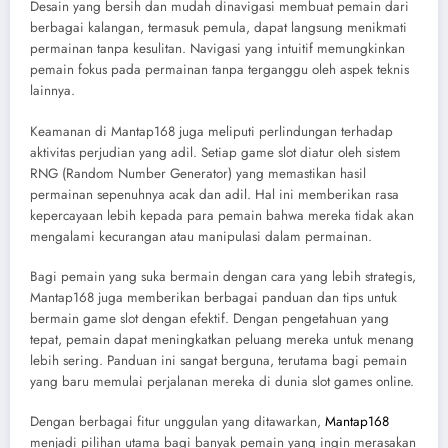
Desain yang bersih dan mudah dinavigasi membuat pemain dari
berbagai kalangan, termasuk pemula, dapat langsung menikmati
permainan tanpa kesulitan. Navigasi yang intuitif memungkinkan
pemain fokus pada permainan tanpa terganggu oleh aspek teknis
lainnya.
Keamanan di Mantap168 juga meliputi perlindungan terhadap
aktivitas perjudian yang adil. Setiap game slot diatur oleh sistem
RNG (Random Number Generator) yang memastikan hasil
permainan sepenuhnya acak dan adil. Hal ini memberikan rasa
kepercayaan lebih kepada para pemain bahwa mereka tidak akan
mengalami kecurangan atau manipulasi dalam permainan.
Bagi pemain yang suka bermain dengan cara yang lebih strategis,
Mantap168 juga memberikan berbagai panduan dan tips untuk
bermain game slot dengan efektif. Dengan pengetahuan yang
tepat, pemain dapat meningkatkan peluang mereka untuk menang
lebih sering. Panduan ini sangat berguna, terutama bagi pemain
yang baru memulai perjalanan mereka di dunia slot games online.
Dengan berbagai fitur unggulan yang ditawarkan,
Mantap168
menjadi pilihan utama bagi banyak pemain yang ingin merasakan