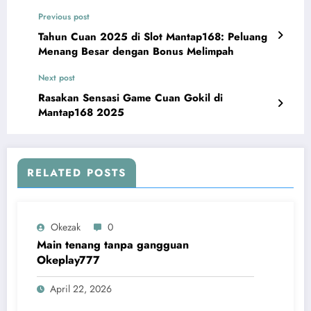
Previous post
Tahun Cuan 2025 di Slot Mantap168: Peluang
Menang Besar dengan Bonus Melimpah
Next post
Rasakan Sensasi Game Cuan Gokil di
Mantap168 2025
RELATED POSTS
Okezak
0
Main tenang tanpa gangguan
Okeplay777
April 22, 2026