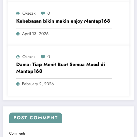
Okezak
0
Kebebasan bikin makin enjoy Mantap168
April 13, 2026
Okezak
0
Damai Tiap Menit Buat Semua Mood di
Mantap168
February 2, 2026
POST COMMENT
Comments