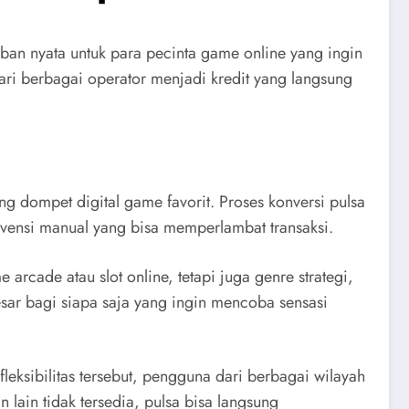
ban nyata untuk para pecinta game online yang ingin
ri berbagai operator menjadi kredit yang langsung
g dompet digital game favorit. Proses konversi pulsa
rvensi manual yang bisa memperlambat transaksi.
cade atau slot online, tetapi juga genre strategi,
sar bagi siapa saja yang ingin mencoba sensasi
leksibilitas tersebut, pengguna dari berbagai wilayah
ain tidak tersedia, pulsa bisa langsung