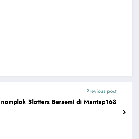
Previous post
 nomplok Slotters Bersemi di Mantap168