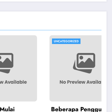
UNCATEGORIZED
Beberapa Pengguna