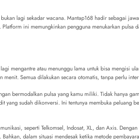
 bukan lagi sekadar wacana. Mantap168 hadir sebagai jawa
. Platform ini memungkinkan pengguna menukarkan pulsa da
 lagi mengantre atau menunggu lama untuk bisa mengisi ulan
 menit. Semua dilakukan secara otomatis, tanpa perlu inte
an bermodalkan pulsa yang kamu miliki. Tidak hanya game ar
dit yang sudah dikonversi. Ini tentunya membuka peluang be
unikasi, seperti Telkomsel, Indosat, XL, dan Axis. Dengan f
 Bahkan, dalam situasi mendesak ketika metode pembayaran l