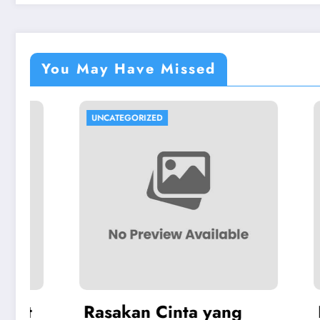
You May Have Missed
UNCATEGORIZED
UNCATEG
Rasakan Cinta yang
Kenap