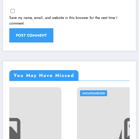
Save my name, email, and website in this browser for the next time I
comment.
You May Have Missed
UNCATEGORIZED