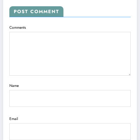
POST COMMENT
Comments
Name
Email