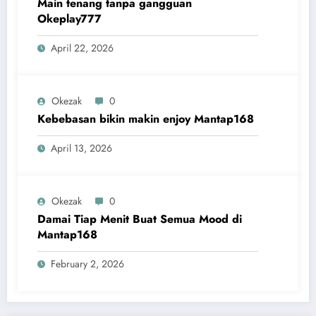
Main tenang tanpa gangguan
Okeplay777
April 22, 2026
Okezak
0
Kebebasan bikin makin enjoy Mantap168
April 13, 2026
Okezak
0
Damai Tiap Menit Buat Semua Mood di
Mantap168
February 2, 2026